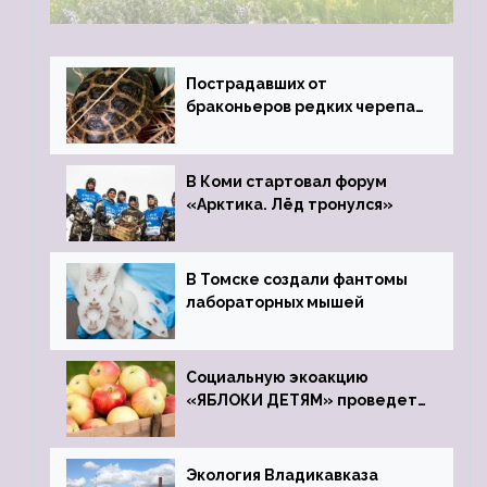
Пострадавших от
браконьеров редких черепах
передали в Ростовский
зоопарк
В Коми стартовал форум
«Арктика. Лёд тронулся»
В Томске создали фантомы
лабораторных мышей
Социальную экоакцию
«ЯБЛОКИ ДЕТЯМ» проведет
фонд «Компас»
Экология Владикавказа