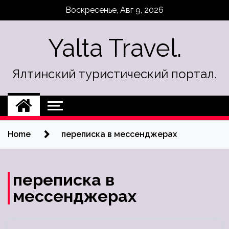
Skip
Воскресенье, Авг 9, 2026
to
content
Yalta Travel.
Ялтинский туристический портал.
Home
переписка в мессенджерах
переписка в
мессенджерах