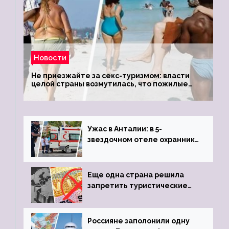
Новости
Не приезжайте за секс-туризмом: власти
целой страны возмутилась, что пожилые
туристки массово едут к ним, чтобы
обзавестись молодыми любовниками
Ужас в Анталии: в 5-
звездочном отеле охранник
устроил расстрел из
пистолета
Еще одна страна решила
запретить туристические
визы для россиян
Россияне заполонили одну