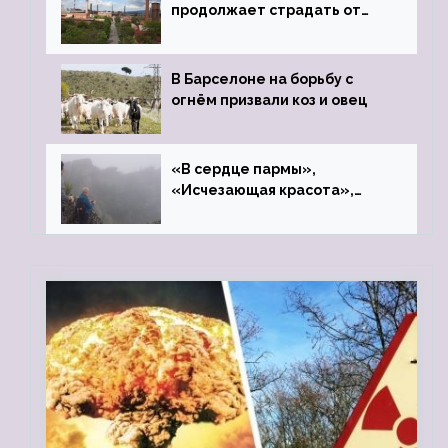
продолжает страдать от
закрытого цинкового завода
В Барселоне на борьбу с
огнём призвали коз и овец
«В сердце пармы»,
«Исчезающая красота»,
«Камень Черского»…