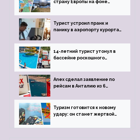
страну Европы на фоне
угрозы отмены шенгенских
виз
Турист устроил пранк и
панику в аэропорту курорта,
объявив о 6-часовой
задержке рейса
14-летний турист утонул в
бассейне роскошного
турецкого отеля
Anex сделал заявление по
рейсам в Анталию из 6
городов
Туризм готовится к новому
удару: он станет жертвой
глобальной депрессии