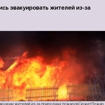
ись эвакуировать жителей из-за
эвакуации жителей из-за природных пожаровСюжетПожар 