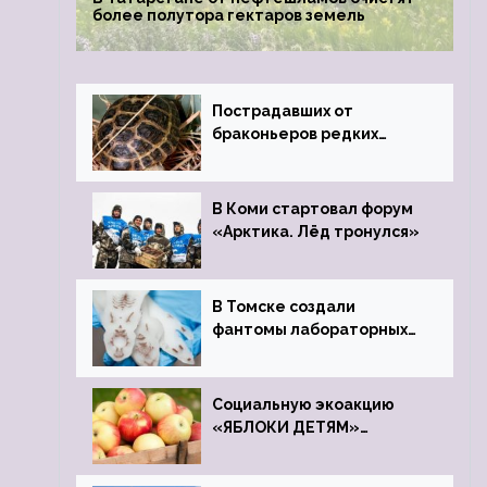
более полутора гектаров земель
Пострадавших от
браконьеров редких
черепах передали в
Ростовский зоопарк
В Коми стартовал форум
«Арктика. Лёд тронулся»
В Томске создали
фантомы лабораторных
мышей
Социальную экоакцию
«ЯБЛОКИ ДЕТЯМ»
проведет фонд «Компас»