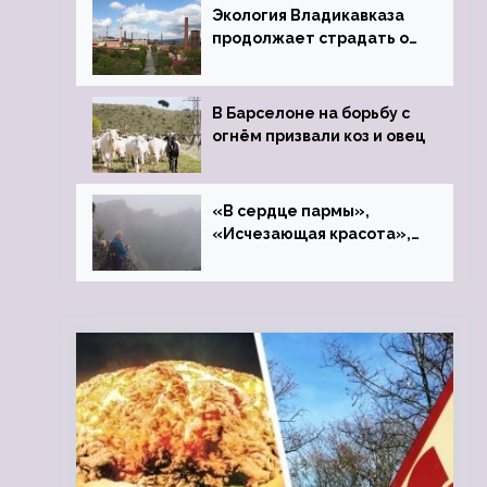
Экология Владикавказа
продолжает страдать от
закрытого цинкового
завода
В Барселоне на борьбу с
огнём призвали коз и овец
«В сердце пармы»,
«Исчезающая красота»,
«Камень Черского»…