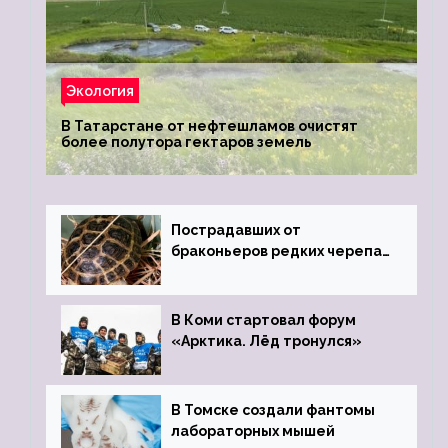
Экология
В Татарстане от нефтешламов очистят
более полутора гектаров земель
Пострадавших от
браконьеров редких черепах
передали в Ростовский
зоопарк
В Коми стартовал форум
«Арктика. Лёд тронулся»
В Томске создали фантомы
лабораторных мышей