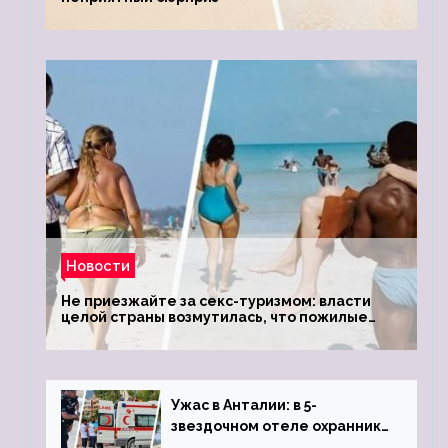
Новости
Не приезжайте за секс-туризмом: власти
целой страны возмутилась, что пожилые
туристки массово едут к ним, чтобы
обзавестись молодыми любовниками
Ужас в Анталии: в 5-
звездочном отеле охранник
устроил расстрел из