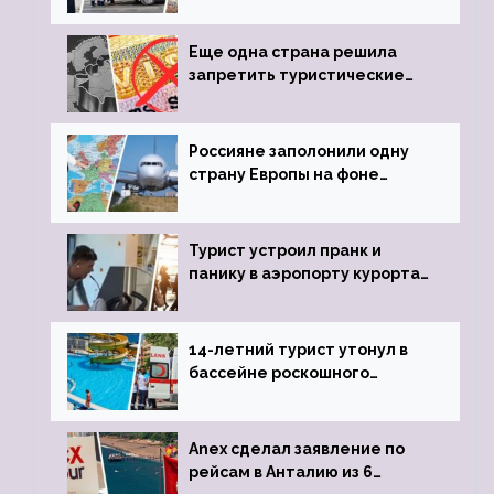
пистолета
Еще одна страна решила
запретить туристические
визы для россиян
Россияне заполонили одну
страну Европы на фоне
угрозы отмены шенгенских
виз
Турист устроил пранк и
панику в аэропорту курорта,
объявив о 6-часовой
задержке рейса
14-летний турист утонул в
бассейне роскошного
турецкого отеля
Anex сделал заявление по
рейсам в Анталию из 6