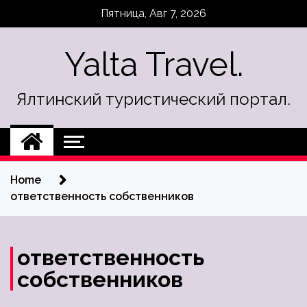
Skip
Пятница, Авг 7, 2026
to
content
Yalta Travel.
Ялтинский туристический портал.
Home
ответственность собственников
ответственность
собственников