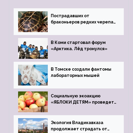
Пострадавших от
браконьеров редких черепах
передали в Ростовский
зоопарк
В Коми стартовал форум
«Арктика. Лёд тронулся»
В Томске создали фантомы
лабораторных мышей
Социальную экоакцию
«ЯБЛОКИ ДЕТЯМ» проведет
фонд «Компас»
Экология Владикавказа
продолжает страдать от