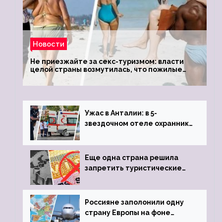
Новости
Не приезжайте за секс-туризмом: власти
целой страны возмутилась, что пожилые
туристки массово едут к ним, чтобы
обзавестись молодыми любовниками
Ужас в Анталии: в 5-
звездочном отеле охранник
устроил расстрел из
пистолета
Еще одна страна решила
запретить туристические
визы для россиян
Россияне заполонили одну
страну Европы на фоне