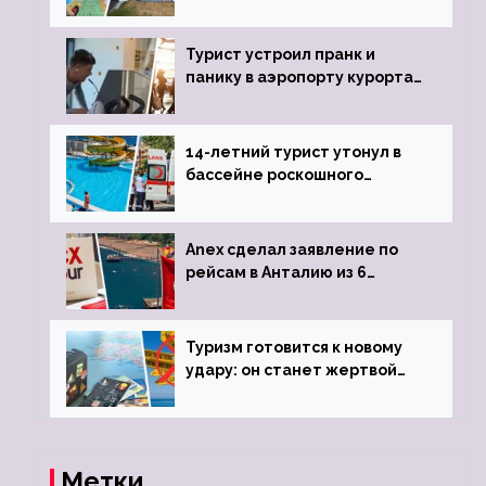
угрозы отмены шенгенских
виз
Турист устроил пранк и
панику в аэропорту курорта,
объявив о 6-часовой
задержке рейса
14-летний турист утонул в
бассейне роскошного
турецкого отеля
Anex сделал заявление по
рейсам в Анталию из 6
городов
Туризм готовится к новому
удару: он станет жертвой
глобальной депрессии
Метки