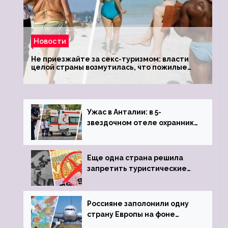
Новости
Не приезжайте за секс-туризмом: власти
целой страны возмутилась, что пожилые
туристки массово едут к ним, чтобы
обзавестись молодыми любовниками
Ужас в Анталии: в 5-
звездочном отеле охранник
устроил расстрел из
пистолета
Еще одна страна решила
запретить туристические
визы для россиян
Россияне заполонили одну
страну Европы на фоне
угрозы отмены шенгенских