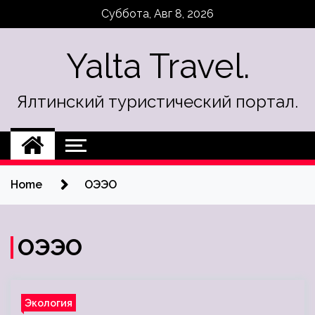
Skip
Суббота, Авг 8, 2026
to
content
Yalta Travel.
Ялтинский туристический портал.
Home
ОЭЭО
ОЭЭО
Экология