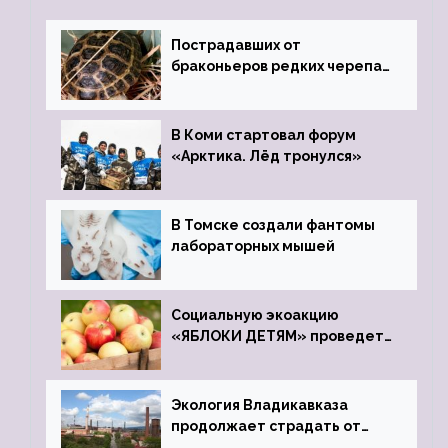
Пострадавших от
браконьеров редких черепах
передали в Ростовский
зоопарк
В Коми стартовал форум
«Арктика. Лёд тронулся»
В Томске создали фантомы
лабораторных мышей
Социальную экоакцию
«ЯБЛОКИ ДЕТЯМ» проведет
фонд «Компас»
Экология Владикавказа
продолжает страдать от
закрытого цинкового завода