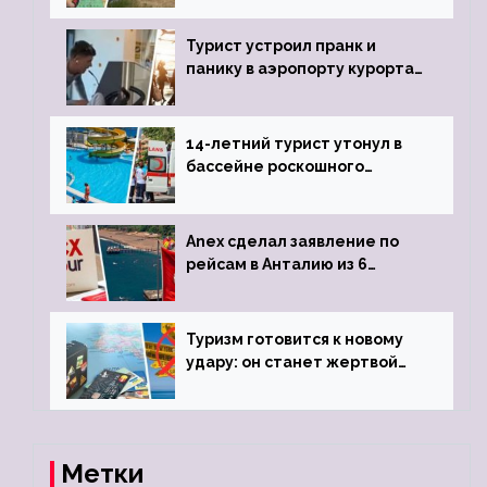
виз
Турист устроил пранк и
панику в аэропорту курорта,
объявив о 6-часовой
задержке рейса
14-летний турист утонул в
бассейне роскошного
турецкого отеля
Anex сделал заявление по
рейсам в Анталию из 6
городов
Туризм готовится к новому
удару: он станет жертвой
глобальной депрессии
Метки