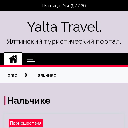
Skip
Пятница, Авг 7, 2026
to
content
Yalta Travel.
Ялтинский туристический портал.
Home
Нальчике
Нальчике
Происшествия