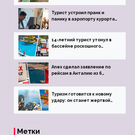
виз
Турист устроил пранк и
панику в аэропорту курорта,
объявив о 6-часовой
задержке рейса
14-летний турист утонул в
бассейне роскошного
турецкого отеля
Anex сделал заявление по
рейсам в Анталию из 6
городов
Туризм готовится к новому
удару: он станет жертвой
глобальной депрессии
Метки