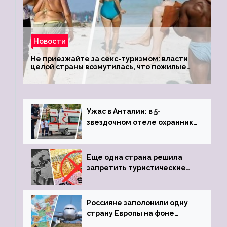
Новости
Не приезжайте за секс-туризмом: власти
целой страны возмутилась, что пожилые
туристки массово едут к ним, чтобы
обзавестись молодыми любовниками
Ужас в Анталии: в 5-
звездочном отеле охранник
устроил расстрел из
пистолета
Еще одна страна решила
запретить туристические
визы для россиян
Россияне заполонили одну
страну Европы на фоне
угрозы отмены шенгенских