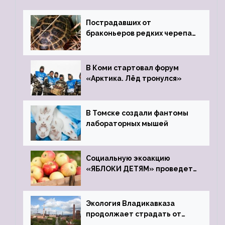
Пострадавших от
браконьеров редких черепах
передали в Ростовский
зоопарк
В Коми стартовал форум
«Арктика. Лёд тронулся»
В Томске создали фантомы
лабораторных мышей
Социальную экоакцию
«ЯБЛОКИ ДЕТЯМ» проведет
фонд «Компас»
Экология Владикавказа
продолжает страдать от
закрытого цинкового завода