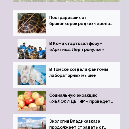
Пострадавших от
браконьеров редких черепах
передали в Ростовский
зоопарк
В Коми стартовал форум
«Арктика. Лёд тронулся»
В Томске создали фантомы
лабораторных мышей
Социальную экоакцию
«ЯБЛОКИ ДЕТЯМ» проведет
фонд «Компас»
Экология Владикавказа
продолжает страдать от