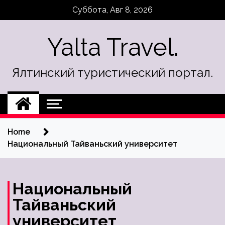
Skip
Суббота, Авг 8, 2026
to
content
Yalta Travel.
Ялтинский туристический портал.
Home
Национальный Тайваньский университет
Национальный
Тайваньский
университет