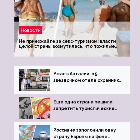
Новости
Не приезжайте за секс-туризмом: власти
целой страны возмутилась, что пожилые
туристки массово едут к ним, чтобы
обзавестись молодыми любовниками
Ужас в Анталии: в 5-
звездочном отеле охранник
устроил расстрел из
пистолета
Еще одна страна решила
запретить туристические
визы для россиян
Россияне заполонили одну
страну Европы на фоне