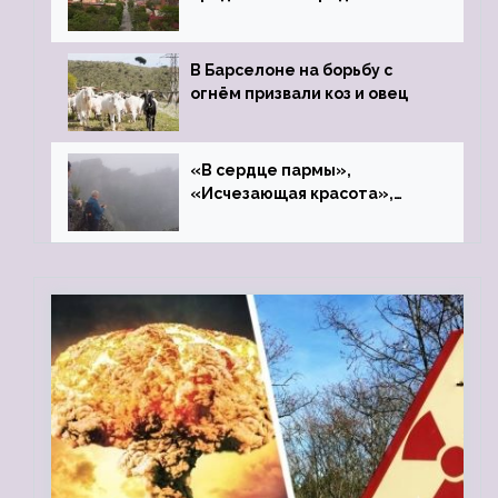
закрытого цинкового завода
В Барселоне на борьбу с
огнём призвали коз и овец
«В сердце пармы»,
«Исчезающая красота»,
«Камень Черского»…