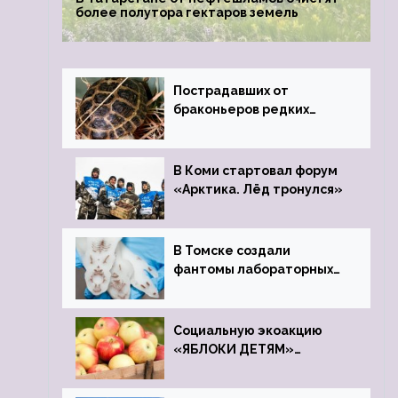
более полутора гектаров земель
Пострадавших от
браконьеров редких
черепах передали в
Ростовский зоопарк
В Коми стартовал форум
«Арктика. Лёд тронулся»
В Томске создали
фантомы лабораторных
мышей
Социальную экоакцию
«ЯБЛОКИ ДЕТЯМ»
проведет фонд «Компас»