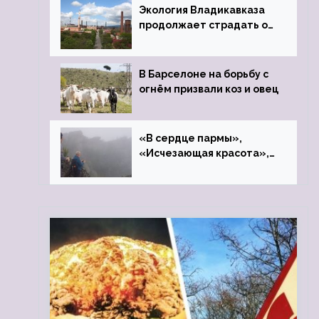
Экология Владикавказа
продолжает страдать от
закрытого цинкового
завода
В Барселоне на борьбу с
огнём призвали коз и овец
«В сердце пармы»,
«Исчезающая красота»,
«Камень Черского»…