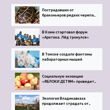
Пострадавших от
браконьеров редких черепах
передали в Ростовский
зоопарк
В Коми стартовал форум
«Арктика. Лёд тронулся»
В Томске создали фантомы
лабораторных мышей
Социальную экоакцию
«ЯБЛОКИ ДЕТЯМ» проведет
фонд «Компас»
Экология Владикавказа
продолжает страдать от
закрытого цинкового завода