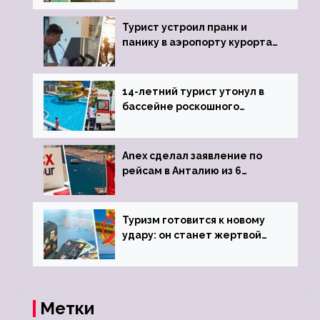
виз
Турист устроил пранк и
панику в аэропорту курорта,
объявив о 6-часовой
задержке рейса
14-летний турист утонул в
бассейне роскошного
турецкого отеля
Anex сделал заявление по
рейсам в Анталию из 6
городов
Туризм готовится к новому
удару: он станет жертвой
глобальной депрессии
Метки