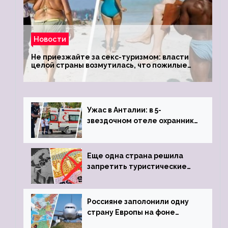
Новости
Не приезжайте за секс-туризмом: власти
целой страны возмутилась, что пожилые
туристки массово едут к ним, чтобы
обзавестись молодыми любовниками
Ужас в Анталии: в 5-
звездочном отеле охранник
устроил расстрел из
пистолета
Еще одна страна решила
запретить туристические
визы для россиян
Россияне заполонили одну
страну Европы на фоне
угрозы отмены шенгенских