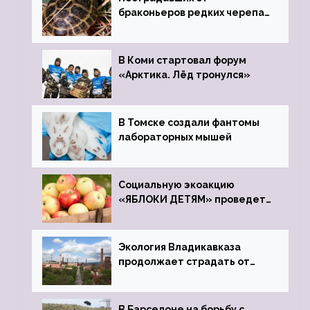
браконьеров редких черепах
передали в Ростовский
зоопарк
В Коми стартовал форум
«Арктика. Лёд тронулся»
В Томске создали фантомы
лабораторных мышей
Социальную экоакцию
«ЯБЛОКИ ДЕТЯМ» проведет
фонд «Компас»
Экология Владикавказа
продолжает страдать от
закрытого цинкового завода
В Барселоне на борьбу с