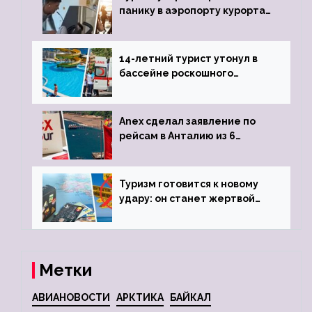
панику в аэропорту курорта,
объявив о 6-часовой
задержке рейса
14-летний турист утонул в
бассейне роскошного
турецкого отеля
Anex сделал заявление по
рейсам в Анталию из 6
городов
Туризм готовится к новому
удару: он станет жертвой
глобальной депрессии
Метки
АВИАНОВОСТИ
АРКТИКА
БАЙКАЛ