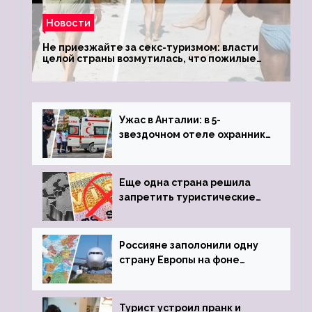
Новости
Не приезжайте за секс-туризмом: власти
целой страны возмутилась, что пожилые
туристки массово едут к ним, чтобы
обзавестись молодыми любовниками
Ужас в Анталии: в 5-
звездочном отеле охранник
устроил расстрел из
пистолета
Еще одна страна решила
запретить туристические
визы для россиян
Россияне заполонили одну
страну Европы на фоне
угрозы отмены шенгенских
виз
Турист устроил пранк и