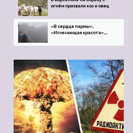
огнём призвали коз и овец
«В сердце пармы»,
«Исчезающая красота»,
«Камень Черского»…