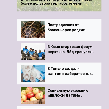
более полутора гектаров земель
Пострадавших от
браконьеров редких
черепах передали в
Ростовский зоопарк
В Коми стартовал форум
«Арктика. Лёд тронулся»
В Томске создали
фантомы лабораторных
мышей
Социальную экоакцию
«ЯБЛОКИ ДЕТЯМ»
проведет фонд «Компас»