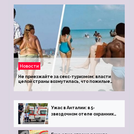
Новости
Не приезжайте за секс-туризмом: власти
целой страны возмутилась, что пожилые
туристки массово едут к ним, чтобы
обзавестись молодыми любовниками
Ужас в Анталии: в 5-
звездочном отеле охранник
устроил расстрел из
пистолета