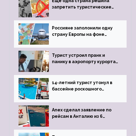
Еще одна страна решила
запретить туристические
визы для россиян
Россияне заполонили одну
страну Европы на фоне
угрозы отмены шенгенских
виз
Турист устроил пранк и
панику в аэропорту курорта,
объявив о 6-часовой
задержке рейса
14-летний турист утонул в
бассейне роскошного
турецкого отеля
Anex сделал заявление по
рейсам в Анталию из 6
городов