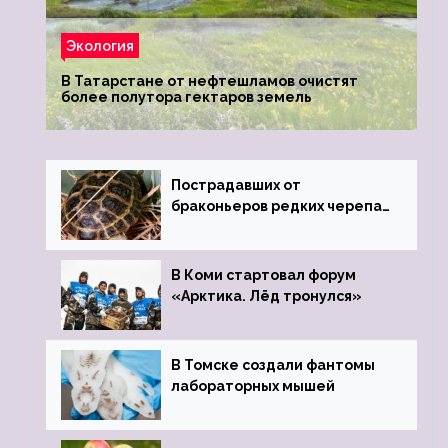
Экология
В Татарстане от нефтешламов очистят
более полутора гектаров земель
Пострадавших от
браконьеров редких черепах
передали в Ростовский
зоопарк
В Коми стартовал форум
«Арктика. Лёд тронулся»
В Томске создали фантомы
лабораторных мышей