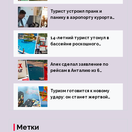
виз
Турист устроил пранк и
панику в аэропорту курорта,
объявив о 6-часовой
задержке рейса
14-летний турист утонул в
бассейне роскошного
турецкого отеля
Anex сделал заявление по
рейсам в Анталию из 6
городов
Туризм готовится к новому
удару: он станет жертвой
глобальной депрессии
Метки