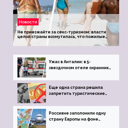
Новости
Не приезжайте за секс-туризмом: власти
целой страны возмутилась, что пожилые
туристки массово едут к ним, чтобы
обзавестись молодыми любовниками
Ужас в Анталии: в 5-
звездочном отеле охранник
устроил расстрел из
пистолета
Еще одна страна решила
запретить туристические
визы для россиян
Россияне заполонили одну
страну Европы на фоне
угрозы отмены шенгенских