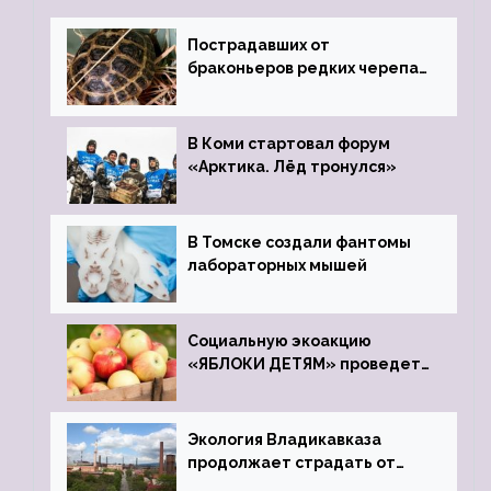
Пострадавших от
браконьеров редких черепах
передали в Ростовский
зоопарк
В Коми стартовал форум
«Арктика. Лёд тронулся»
В Томске создали фантомы
лабораторных мышей
Социальную экоакцию
«ЯБЛОКИ ДЕТЯМ» проведет
фонд «Компас»
Экология Владикавказа
продолжает страдать от
закрытого цинкового завода