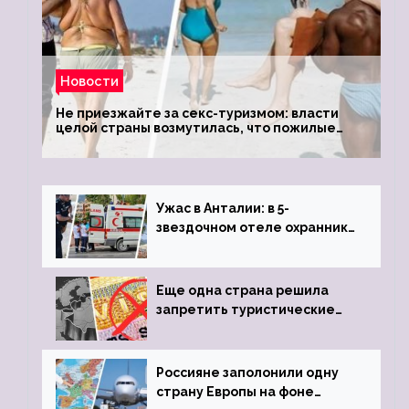
Новости
Не приезжайте за секс-туризмом: власти
целой страны возмутилась, что пожилые
туристки массово едут к ним, чтобы
обзавестись молодыми любовниками
Ужас в Анталии: в 5-
звездочном отеле охранник
устроил расстрел из
пистолета
Еще одна страна решила
запретить туристические
визы для россиян
Россияне заполонили одну
страну Европы на фоне