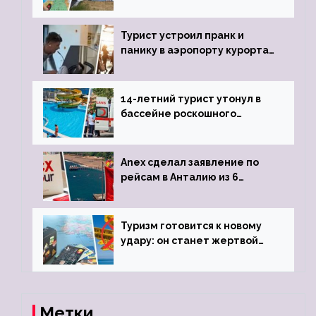
угрозы отмены шенгенских
виз
Турист устроил пранк и
панику в аэропорту курорта,
объявив о 6-часовой
задержке рейса
14-летний турист утонул в
бассейне роскошного
турецкого отеля
Anex сделал заявление по
рейсам в Анталию из 6
городов
Туризм готовится к новому
удару: он станет жертвой
глобальной депрессии
Метки