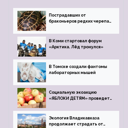
Пострадавших от
браконьеров редких черепах
передали в Ростовский
зоопарк
В Коми стартовал форум
«Арктика. Лёд тронулся»
В Томске создали фантомы
лабораторных мышей
Социальную экоакцию
«ЯБЛОКИ ДЕТЯМ» проведет
фонд «Компас»
Экология Владикавказа
продолжает страдать от