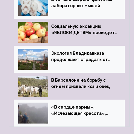
лабораторных мышей
Социальную экоакцию
«ЯБЛОКИ ДЕТЯМ» проведет
фонд «Компас»
Экология Владикавказа
продолжает страдать от
закрытого цинкового завода
В Барселоне на борьбу с
огнём призвали коз и овец
«В сердце пармы»,
«Исчезающая красота»,
«Камень Черского»…