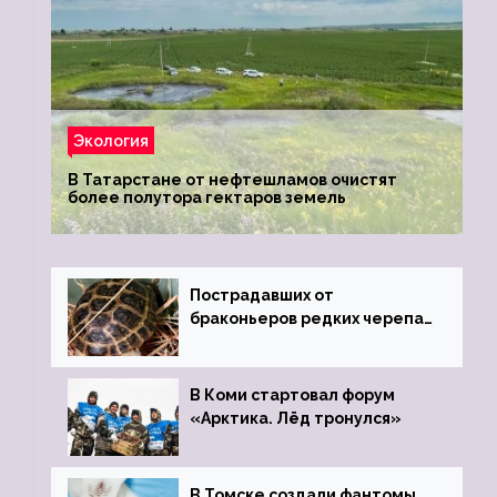
Экология
В Татарстане от нефтешламов очистят
более полутора гектаров земель
Пострадавших от
браконьеров редких черепах
передали в Ростовский
зоопарк
В Коми стартовал форум
«Арктика. Лёд тронулся»
В Томске создали фантомы