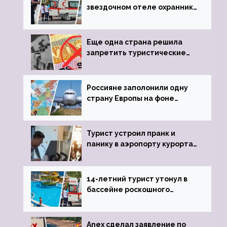
звездочном отеле охранник
устроил расстрел из
пистолета
Еще одна страна решила
запретить туристические
визы для россиян
Россияне заполонили одну
страну Европы на фоне
угрозы отмены шенгенских
виз
Турист устроил пранк и
панику в аэропорту курорта,
объявив о 6-часовой
задержке рейса
14-летний турист утонул в
бассейне роскошного
турецкого отеля
Anex сделал заявление по