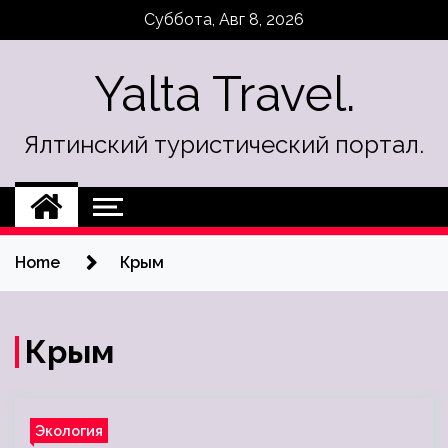
Skip
Суббота, Авг 8, 2026
to
content
Yalta Travel.
Ялтинский туристический портал.
Home
Крым
Крым
Экология