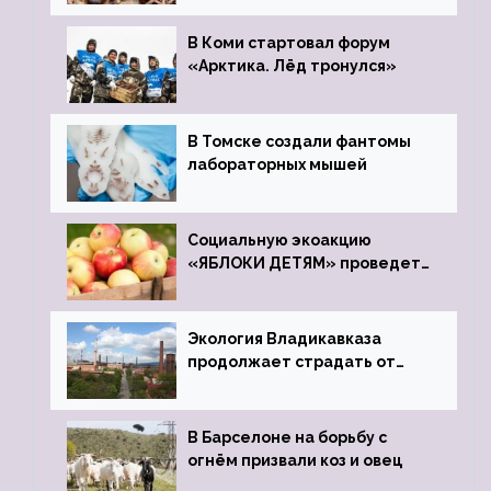
зоопарк
В Коми стартовал форум
«Арктика. Лёд тронулся»
В Томске создали фантомы
лабораторных мышей
Социальную экоакцию
«ЯБЛОКИ ДЕТЯМ» проведет
фонд «Компас»
Экология Владикавказа
продолжает страдать от
закрытого цинкового завода
В Барселоне на борьбу с
огнём призвали коз и овец