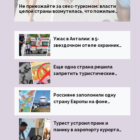
Не приезжайте за секс-туризмом: власти
целой страны возмутилась, что пожилые
туристки массово едут к ним, чтобы
обзавестись молодыми любовниками
Ужас в Анталии: в 5-
звездочном отеле охранник
устроил расстрел из
пистолета
Еще одна страна решила
запретить туристические
визы для россиян
Россияне заполонили одну
страну Европы на фоне
угрозы отмены шенгенских
виз
Турист устроил пранк и
панику в аэропорту курорта,
объявив о 6-часовой