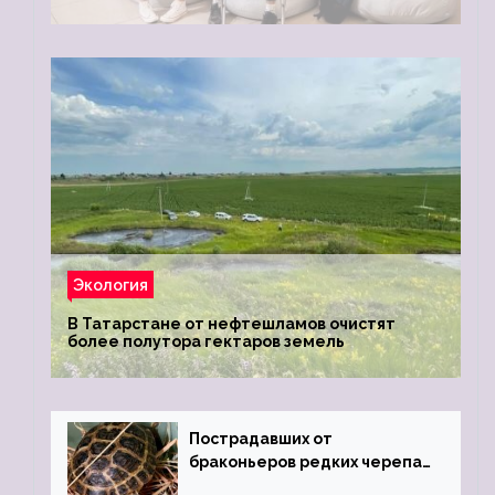
Экология
В Татарстане от нефтешламов очистят
более полутора гектаров земель
Пострадавших от
браконьеров редких черепах
передали в Ростовский