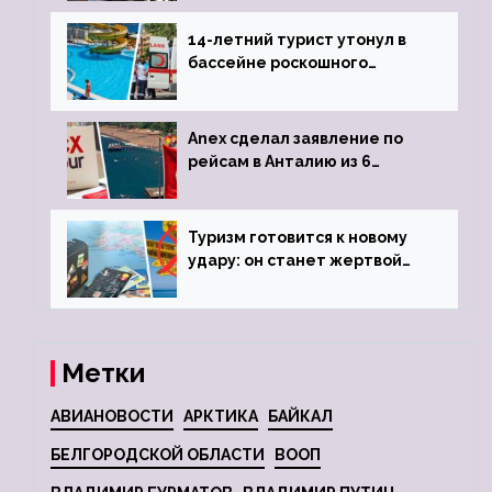
задержке рейса
14-летний турист утонул в
бассейне роскошного
турецкого отеля
Anex сделал заявление по
рейсам в Анталию из 6
городов
Туризм готовится к новому
удару: он станет жертвой
глобальной депрессии
Метки
АВИАНОВОСТИ
АРКТИКА
БАЙКАЛ
БЕЛГОРОДСКОЙ ОБЛАСТИ
ВООП