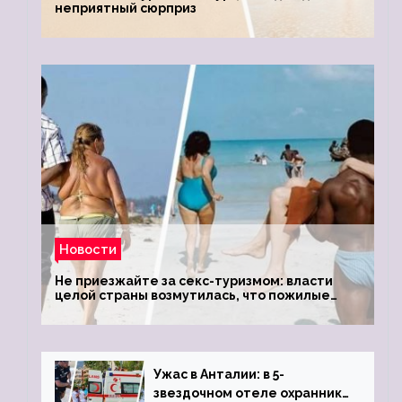
неприятный сюрприз
Новости
Не приезжайте за секс-туризмом: власти
целой страны возмутилась, что пожилые
туристки массово едут к ним, чтобы
обзавестись молодыми любовниками
Ужас в Анталии: в 5-
звездочном отеле охранник