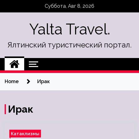
Skip
Суббота, Авг 8, 2026
to
content
Yalta Travel.
Ялтинский туристический портал.
Home
Ирак
Ирак
Катаклизмы