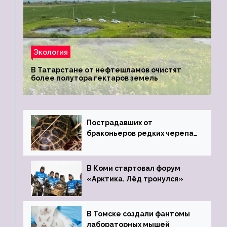
Экология
В Татарстане от нефтешламов очистят
более полутора гектаров земель
Пострадавших от
браконьеров редких черепах
передали в Ростовский
зоопарк
В Коми стартовал форум
«Арктика. Лёд тронулся»
В Томске создали фантомы
лабораторных мышей