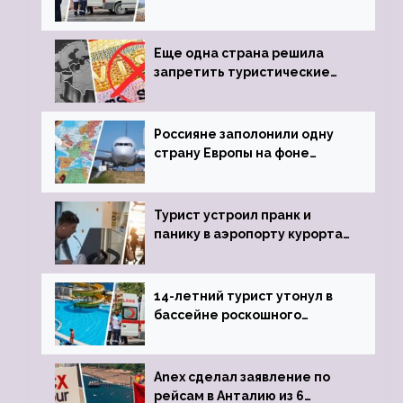
устроил расстрел из
пистолета
Еще одна страна решила
запретить туристические
визы для россиян
Россияне заполонили одну
страну Европы на фоне
угрозы отмены шенгенских
виз
Турист устроил пранк и
панику в аэропорту курорта,
объявив о 6-часовой
задержке рейса
14-летний турист утонул в
бассейне роскошного
турецкого отеля
Anex сделал заявление по
рейсам в Анталию из 6