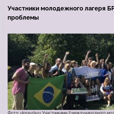
Участники молодежного лагеря Б
проблемы
Фото: ulpravda.ru Участниками II международного м