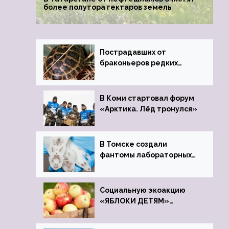
более полутора гектаров земель
Пострадавших от
браконьеров редких
черепах передали в
Ростовский зоопарк
В Коми стартовал форум
«Арктика. Лёд тронулся»
В Томске создали
фантомы лабораторных
мышей
Социальную экоакцию
«ЯБЛОКИ ДЕТЯМ»
проведет фонд «Компас»