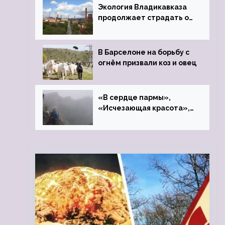
Экология Владикавказа
продолжает страдать от
закрытого цинкового
завода
В Барселоне на борьбу с
огнём призвали коз и овец
«В сердце пармы»,
«Исчезающая красота»,
«Камень Черского»…