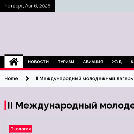
Skip
Четверг, Авг 6, 2026
to
content
НОВОСТИ
ТУРИЗМ
АВИАЦИЯ
Ж\Д
К
Home
II Международный молодежный лагерь
II Международный молод
Экология