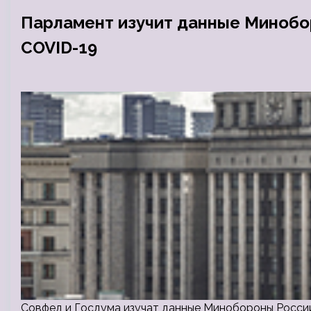
Парламент изучит данные Минобо
COVID-19
Совфед и Госдума изучат данные Минобороны Росси