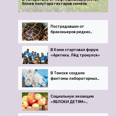
более полутора гектаров земель
Пострадавших от
браконьеров редких
черепах передали в
Ростовский зоопарк
В Коми стартовал форум
«Арктика. Лёд тронулся»
В Томске создали
фантомы лабораторных
мышей
Социальную экоакцию
«ЯБЛОКИ ДЕТЯМ»
проведет фонд «Компас»