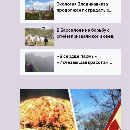
Экология Владикавказа
продолжает страдать от
закрытого цинкового
завода
В Барселоне на борьбу с
огнём призвали коз и овец
«В сердце пармы»,
«Исчезающая красота»,
«Камень Черского»…