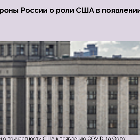
роны России о роли США в появлени
и о причастности США к появлению COVID-19 Фото: