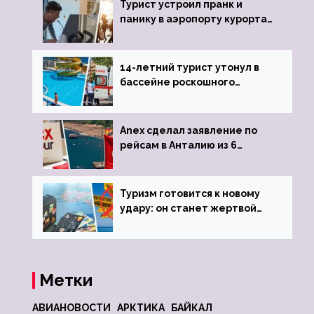
Турист устроил пранк и
панику в аэропорту курорта,
объявив о 6-часовой
задержке рейса
14-летний турист утонул в
бассейне роскошного
турецкого отеля
Anex сделал заявление по
рейсам в Анталию из 6
городов
Туризм готовится к новому
удару: он станет жертвой
глобальной депрессии
Метки
АВИАНОВОСТИ
АРКТИКА
БАЙКАЛ