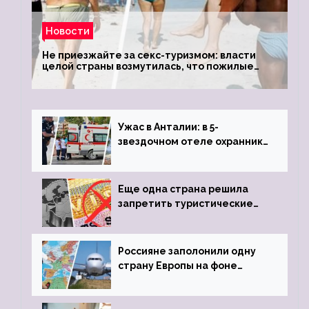
Новости
Не приезжайте за секс-туризмом: власти
целой страны возмутилась, что пожилые
туристки массово едут к ним, чтобы
обзавестись молодыми любовниками
Ужас в Анталии: в 5-
звездочном отеле охранник
устроил расстрел из
пистолета
Еще одна страна решила
запретить туристические
визы для россиян
Россияне заполонили одну
страну Европы на фоне
угрозы отмены шенгенских
виз