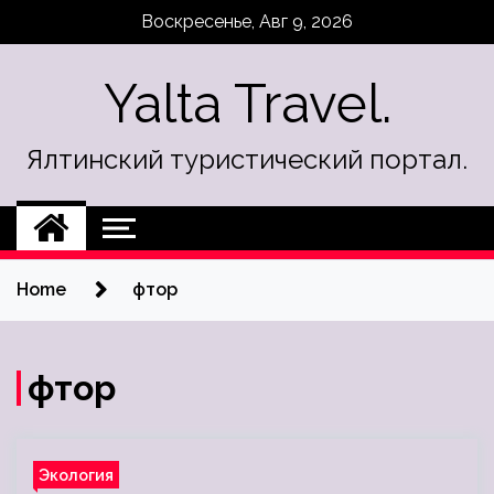
Skip
Воскресенье, Авг 9, 2026
to
content
Yalta Travel.
Ялтинский туристический портал.
Home
фтор
фтор
Экология