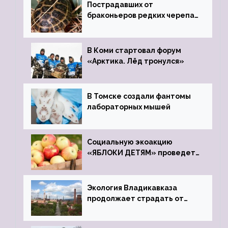
Пострадавших от
браконьеров редких черепах
передали в Ростовский
зоопарк
В Коми стартовал форум
«Арктика. Лёд тронулся»
В Томске создали фантомы
лабораторных мышей
Социальную экоакцию
«ЯБЛОКИ ДЕТЯМ» проведет
фонд «Компас»
Экология Владикавказа
продолжает страдать от
закрытого цинкового завода