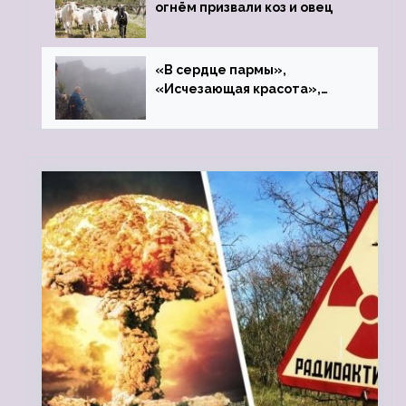
огнём призвали коз и овец
«В сердце пармы»,
«Исчезающая красота»,
«Камень Черского»…