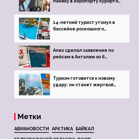
панику в аэропорту курорта,
объявив о 6-часовой
задержке рейса
14-летний турист утонул в
бассейне роскошного
турецкого отеля
Anex сделал заявление по
рейсам в Анталию из 6
городов
Туризм готовится к новому
удару: он станет жертвой
глобальной депрессии
Метки
АВИАНОВОСТИ
АРКТИКА
БАЙКАЛ