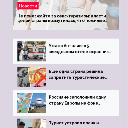
Новости
Не приезжайте за секс-туризмом: власти
целой страны возмутилась, что пожилые
туристки массово едут к ним, чтобы
обзавестись молодыми любовниками
Ужас в Анталии: в 5-
звездочном отеле охранник
устроил расстрел из
пистолета
Еще одна страна решила
запретить туристические
визы для россиян
Россияне заполонили одну
страну Европы на фоне
угрозы отмены шенгенских
виз
Турист устроил пранк и