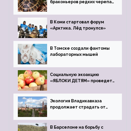
браконьеров редких черепах
передали в Ростовский
зоопарк
В Коми стартовал форум
«Арктика. Лёд тронулся»
В Томске создали фантомы
лабораторных мышей
Социальную экоакцию
«ЯБЛОКИ ДЕТЯМ» проведет
фонд «Компас»
Экология Владикавказа
продолжает страдать от
закрытого цинкового завода
В Барселоне на борьбу с