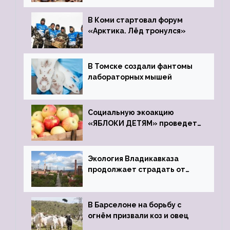
зоопарк
В Коми стартовал форум
«Арктика. Лёд тронулся»
В Томске создали фантомы
лабораторных мышей
Социальную экоакцию
«ЯБЛОКИ ДЕТЯМ» проведет
фонд «Компас»
Экология Владикавказа
продолжает страдать от
закрытого цинкового завода
В Барселоне на борьбу с
огнём призвали коз и овец