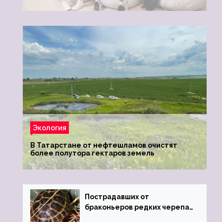
Экология
В Татарстане от нефтешламов очистят
более полутора гектаров земель
Пострадавших от
браконьеров редких черепах
передали в Ростовский