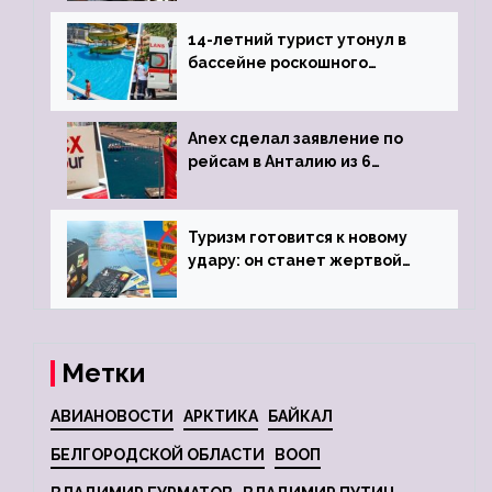
задержке рейса
14-летний турист утонул в
бассейне роскошного
турецкого отеля
Anex сделал заявление по
рейсам в Анталию из 6
городов
Туризм готовится к новому
удару: он станет жертвой
глобальной депрессии
Метки
АВИАНОВОСТИ
АРКТИКА
БАЙКАЛ
БЕЛГОРОДСКОЙ ОБЛАСТИ
ВООП