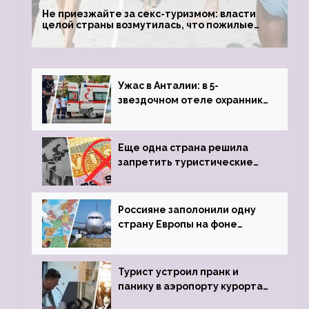
Не приезжайте за секс-туризмом: власти
целой страны возмутилась, что пожилые
туристки массово едут к ним, чтобы
обзавестись молодыми любовниками
Ужас в Анталии: в 5-
звездочном отеле охранник
устроил расстрел из
пистолета
Еще одна страна решила
запретить туристические
визы для россиян
Россияне заполонили одну
страну Европы на фоне
угрозы отмены шенгенских
виз
Турист устроил пранк и
панику в аэропорту курорта,
объявив о 6-часовой