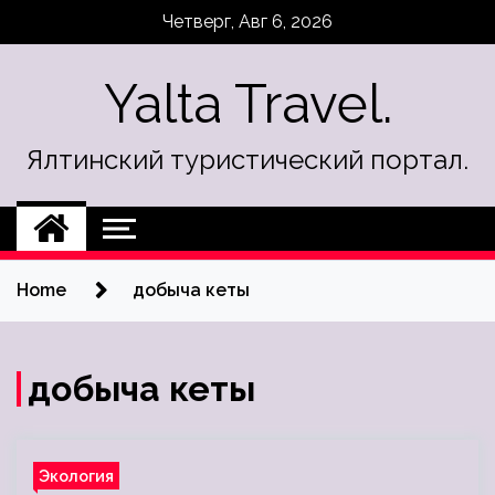
Skip
Четверг, Авг 6, 2026
to
content
Yalta Travel.
Ялтинский туристический портал.
Home
добыча кеты
добыча кеты
Экология