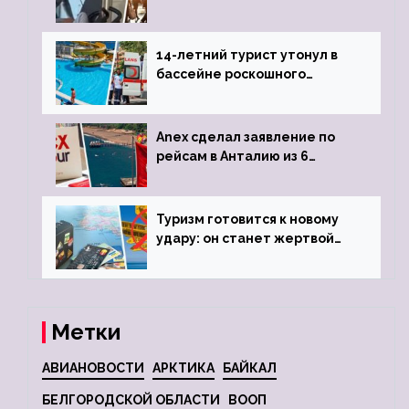
объявив о 6-часовой
задержке рейса
14-летний турист утонул в
бассейне роскошного
турецкого отеля
Anex сделал заявление по
рейсам в Анталию из 6
городов
Туризм готовится к новому
удару: он станет жертвой
глобальной депрессии
Метки
АВИАНОВОСТИ
АРКТИКА
БАЙКАЛ
БЕЛГОРОДСКОЙ ОБЛАСТИ
ВООП