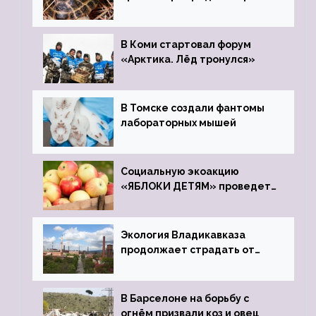
передали в Ростовский
зоопарк
В Коми стартовал форум
«Арктика. Лёд тронулся»
В Томске создали фантомы
лабораторных мышей
Социальную экоакцию
«ЯБЛОКИ ДЕТЯМ» проведет
фонд «Компас»
Экология Владикавказа
продолжает страдать от
закрытого цинкового завода
В Барселоне на борьбу с
огнём призвали коз и овец