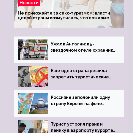
Новости
Не приезжайте за секс-туризмом: власти
целой страны возмутилась, что пожилые
туристки массово едут к ним, чтобы
обзавестись молодыми любовниками
Ужас в Анталии: в 5-
звездочном отеле охранник
устроил расстрел из
пистолета
Еще одна страна решила
запретить туристические
визы для россиян
Россияне заполонили одну
страну Европы на фоне
угрозы отмены шенгенских
виз
Турист устроил пранк и
панику в аэропорту курорта,