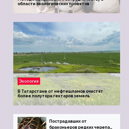
области экологических проектов
Экология
В Татарстане от нефтешламов очистят
более полутора гектаров земель
Пострадавших от
браконьеров редких черепах