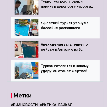
Турист устроил пранк и
панику в аэропорту курорта,
объявив о 6-часовой
задержке рейса
14-летний турист утонул в
бассейне роскошного
турецкого отеля
Anex сделал заявление по
рейсам в Анталию из 6
городов
Туризм готовится к новому
удару: он станет жертвой
глобальной депрессии
Метки
АВИАНОВОСТИ
АРКТИКА
БАЙКАЛ