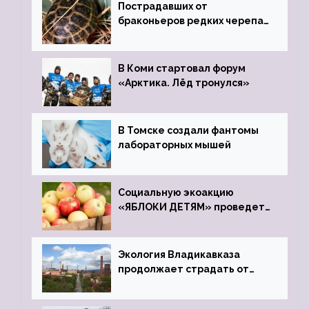
Пострадавших от
браконьеров редких черепах
передали в Ростовский
зоопарк
В Коми стартовал форум
«Арктика. Лёд тронулся»
В Томске создали фантомы
лабораторных мышей
Социальную экоакцию
«ЯБЛОКИ ДЕТЯМ» проведет
фонд «Компас»
Экология Владикавказа
продолжает страдать от
закрытого цинкового завода