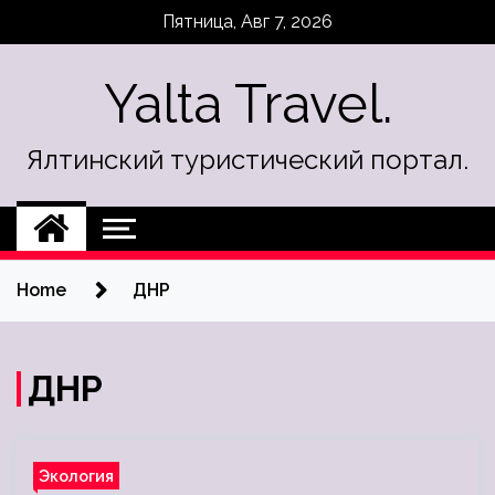
Skip
Пятница, Авг 7, 2026
to
content
Yalta Travel.
Ялтинский туристический портал.
Home
ДНР
ДНР
Экология