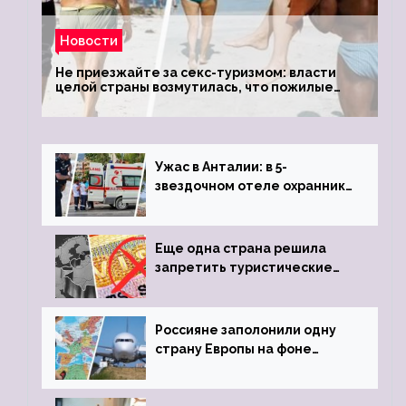
Новости
Не приезжайте за секс-туризмом: власти
целой страны возмутилась, что пожилые
туристки массово едут к ним, чтобы
обзавестись молодыми любовниками
Ужас в Анталии: в 5-
звездочном отеле охранник
устроил расстрел из
пистолета
Еще одна страна решила
запретить туристические
визы для россиян
Россияне заполонили одну
страну Европы на фоне
угрозы отмены шенгенских
виз