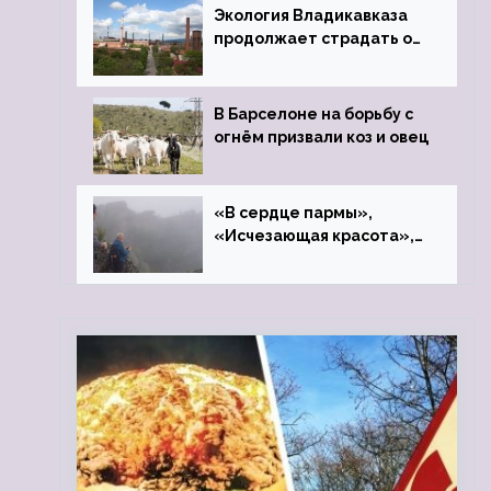
Экология Владикавказа
продолжает страдать от
закрытого цинкового
завода
В Барселоне на борьбу с
огнём призвали коз и овец
«В сердце пармы»,
«Исчезающая красота»,
«Камень Черского»…