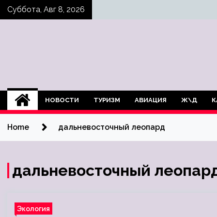
Skip
Суббота, Авг 8, 2026
to
content
НОВОСТИ
ТУРИЗМ
АВИАЦИЯ
Ж\Д
К
Home
дальневосточный леопард
дальневосточный леопар
Экология