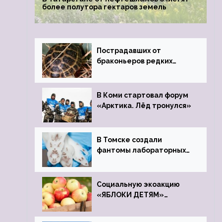
более полутора гектаров земель
Пострадавших от
браконьеров редких
черепах передали в
Ростовский зоопарк
В Коми стартовал форум
«Арктика. Лёд тронулся»
В Томске создали
фантомы лабораторных
мышей
Социальную экоакцию
«ЯБЛОКИ ДЕТЯМ»
проведет фонд «Компас»