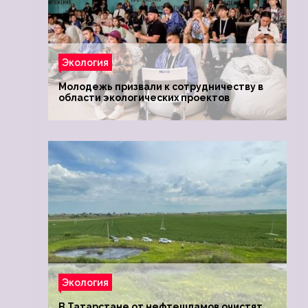
Экология
Молодежь призвали к сотрудничеству в
области экологических проектов
Экология
В Татарстане от нефтешламов очистят