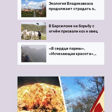
Экология Владикавказа
продолжает страдать от
закрытого цинкового
завода
В Барселоне на борьбу с
огнём призвали коз и овец
«В сердце пармы»,
«Исчезающая красота»,
«Камень Черского»…