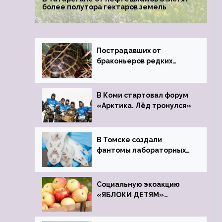
более полутора гектаров земель
Пострадавших от
браконьеров редких
черепах передали в
Ростовский зоопарк
В Коми стартовал форум
«Арктика. Лёд тронулся»
В Томске создали
фантомы лабораторных
мышей
Социальную экоакцию
«ЯБЛОКИ ДЕТЯМ»
проведет фонд «Компас»