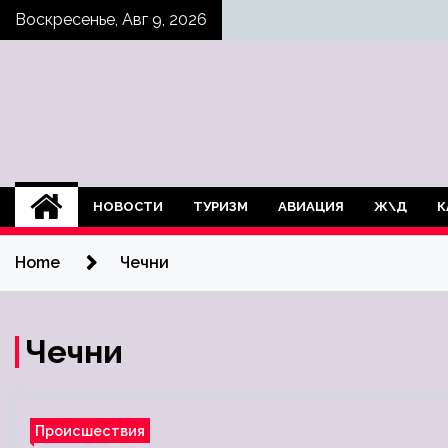
Skip
Воскресенье, Авг 9, 2026
to
content
НОВОСТИ
ТУРИЗМ
АВИАЦИЯ
Ж\Д
К
Home
Чечни
Чечни
Происшествия