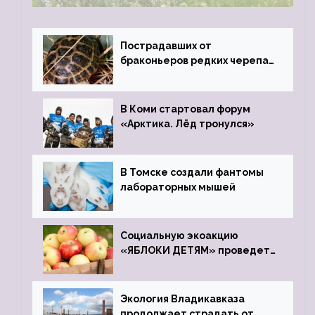
Пострадавших от
браконьеров редких черепах
передали в Ростовский
зоопарк
В Коми стартовал форум
«Арктика. Лёд тронулся»
В Томске создали фантомы
лабораторных мышей
Социальную экоакцию
«ЯБЛОКИ ДЕТЯМ» проведет
фонд «Компас»
Экология Владикавказа
продолжает страдать от