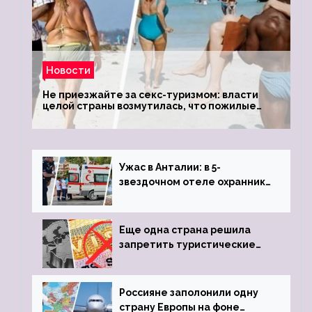
Новости
Не приезжайте за секс-туризмом: власти
целой страны возмутилась, что пожилые
туристки массово едут к ним, чтобы
обзавестись молодыми любовниками
Ужас в Анталии: в 5-
звездочном отеле охранник
устроил расстрел из
пистолета
Еще одна страна решила
запретить туристические
визы для россиян
Россияне заполонили одну
страну Европы на фоне