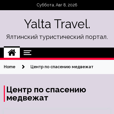
Skip
Суббота, Авг 8, 2026
to
content
Yalta Travel.
Ялтинский туристический портал.
Home
Центр по спасению медвежат
Центр по спасению
медвежат