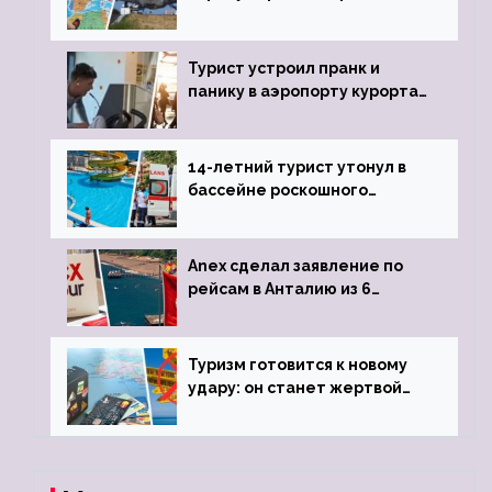
угрозы отмены шенгенских
виз
Турист устроил пранк и
панику в аэропорту курорта,
объявив о 6-часовой
задержке рейса
14-летний турист утонул в
бассейне роскошного
турецкого отеля
Anex сделал заявление по
рейсам в Анталию из 6
городов
Туризм готовится к новому
удару: он станет жертвой
глобальной депрессии