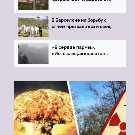
закрытого цинкового завода
В Барселоне на борьбу с
огнём призвали коз и овец
«В сердце пармы»,
«Исчезающая красота»,
«Камень Черского»…