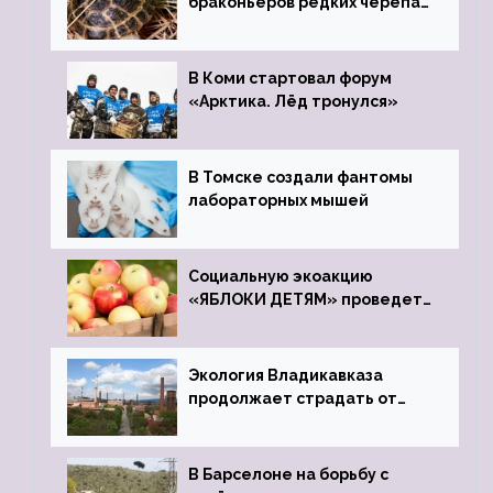
браконьеров редких черепах
передали в Ростовский
зоопарк
В Коми стартовал форум
«Арктика. Лёд тронулся»
В Томске создали фантомы
лабораторных мышей
Социальную экоакцию
«ЯБЛОКИ ДЕТЯМ» проведет
фонд «Компас»
Экология Владикавказа
продолжает страдать от
закрытого цинкового завода
В Барселоне на борьбу с