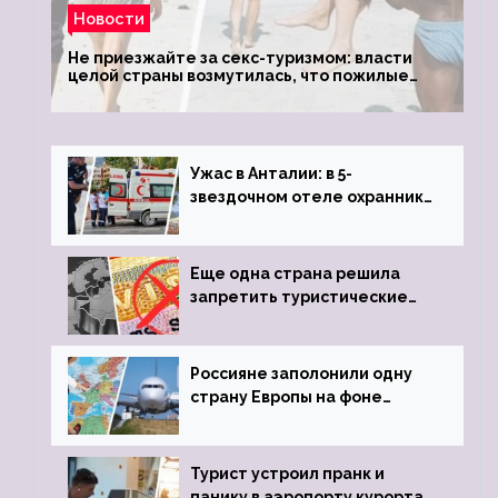
Новости
Не приезжайте за секс-туризмом: власти
целой страны возмутилась, что пожилые
туристки массово едут к ним, чтобы
обзавестись молодыми любовниками
Ужас в Анталии: в 5-
звездочном отеле охранник
устроил расстрел из
пистолета
Еще одна страна решила
запретить туристические
визы для россиян
Россияне заполонили одну
страну Европы на фоне
угрозы отмены шенгенских
виз
Турист устроил пранк и
панику в аэропорту курорта,