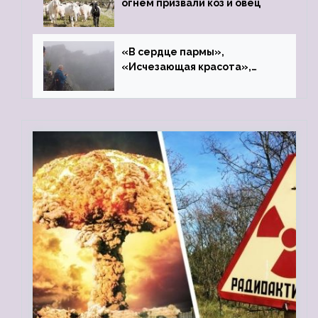
огнём призвали коз и овец
«В сердце пармы»,
«Исчезающая красота»,
«Камень Черского»…