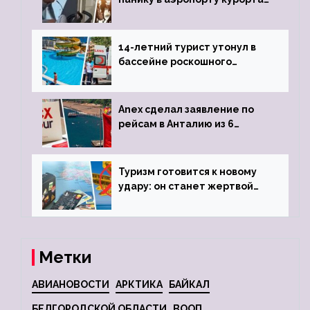
объявив о 6-часовой
задержке рейса
14-летний турист утонул в
бассейне роскошного
турецкого отеля
Anex сделал заявление по
рейсам в Анталию из 6
городов
Туризм готовится к новому
удару: он станет жертвой
глобальной депрессии
Метки
АВИАНОВОСТИ
АРКТИКА
БАЙКАЛ
БЕЛГОРОДСКОЙ ОБЛАСТИ
ВООП