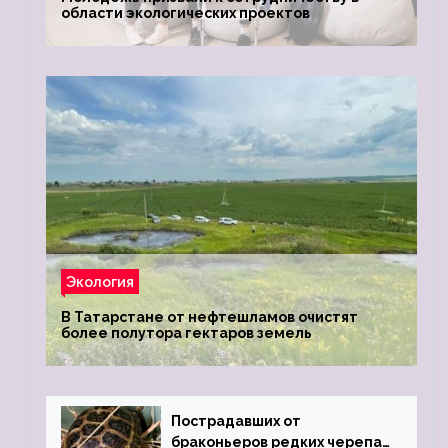
области экологических проектов
Экология
В Татарстане от нефтешламов очистят
более полутора гектаров земель
Пострадавших от
браконьеров редких черепах