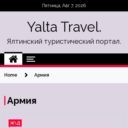
Skip
Пятница, Авг 7, 2026
to
content
Yalta Travel.
Ялтинский туристический портал.
Home
Армия
Армия
Ж\Д