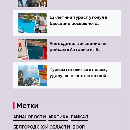
объявив о 6-часовой
задержке рейса
14-летний турист утонул в
бассейне роскошного
турецкого отеля
Anex сделал заявление по
рейсам в Анталию из 6
городов
Туризм готовится к новому
удару: он станет жертвой
глобальной депрессии
Метки
АВИАНОВОСТИ
АРКТИКА
БАЙКАЛ
БЕЛГОРОДСКОЙ ОБЛАСТИ
ВООП