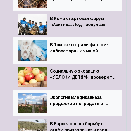
передали в Ростовский
зоопарк
В Коми стартовал форум
«Арктика. Лёд тронулся»
В Томске создали фантомы
лабораторных мышей
Социальную экоакцию
«ЯБЛОКИ ДЕТЯМ» проведет
фонд «Компас»
Экология Владикавказа
продолжает страдать от
закрытого цинкового завода
В Барселоне на борьбу с
огнём призвали коз и овец