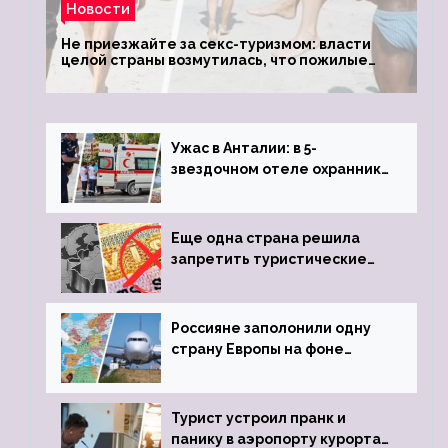
Новости
Не приезжайте за секс-туризмом: власти
целой страны возмутилась, что пожилые
туристки массово едут к ним, чтобы
обзавестись молодыми любовниками
Ужас в Анталии: в 5-
звездочном отеле охранник
устроил расстрел из
пистолета
Еще одна страна решила
запретить туристические
визы для россиян
Россияне заполонили одну
страну Европы на фоне
угрозы отмены шенгенских
виз
Турист устроил пранк и
панику в аэропорту курорта,