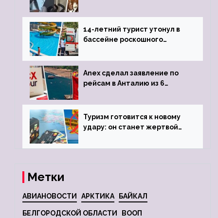
объявив о 6-часовой
задержке рейса
14-летний турист утонул в
бассейне роскошного
турецкого отеля
Anex сделал заявление по
рейсам в Анталию из 6
городов
Туризм готовится к новому
удару: он станет жертвой
глобальной депрессии
Метки
АВИАНОВОСТИ
АРКТИКА
БАЙКАЛ
БЕЛГОРОДСКОЙ ОБЛАСТИ
ВООП