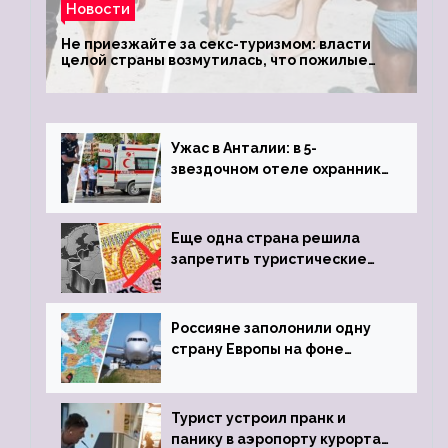
Новости
Не приезжайте за секс-туризмом: власти
целой страны возмутилась, что пожилые
туристки массово едут к ним, чтобы
обзавестись молодыми любовниками
Ужас в Анталии: в 5-
звездочном отеле охранник
устроил расстрел из
пистолета
Еще одна страна решила
запретить туристические
визы для россиян
Россияне заполонили одну
страну Европы на фоне
угрозы отмены шенгенских
виз
Турист устроил пранк и
панику в аэропорту курорта,