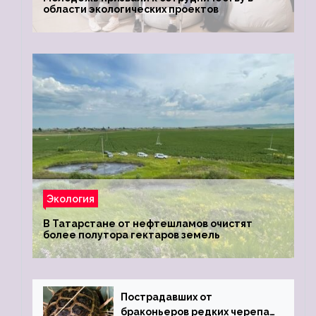
области экологических проектов
Экология
В Татарстане от нефтешламов очистят
более полутора гектаров земель
Пострадавших от
браконьеров редких черепах