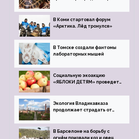
передали в Ростовский
зоопарк
В Коми стартовал форум
«Арктика. Лёд тронулся»
В Томске создали фантомы
лабораторных мышей
Социальную экоакцию
«ЯБЛОКИ ДЕТЯМ» проведет
фонд «Компас»
Экология Владикавказа
продолжает страдать от
закрытого цинкового завода
В Барселоне на борьбу с
огнём призвали коз и овец