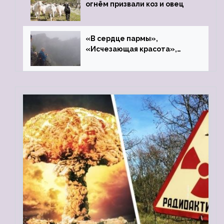
огнём призвали коз и овец
«В сердце пармы»,
«Исчезающая красота»,
«Камень Черского»…