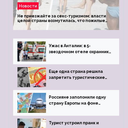
Новости
Не приезжайте за секс-туризмом: власти
целой страны возмутилась, что пожилые
туристки массово едут к ним, чтобы
обзавестись молодыми любовниками
Ужас в Анталии: в 5-
звездочном отеле охранник
устроил расстрел из
пистолета
Еще одна страна решила
запретить туристические
визы для россиян
Россияне заполонили одну
страну Европы на фоне
угрозы отмены шенгенских
виз
Турист устроил пранк и