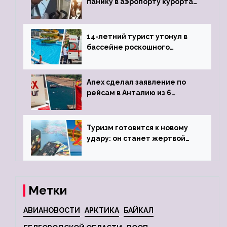
панику в аэропорту курорта,
объявив о 6-часовой
задержке рейса
14-летний турист утонул в
бассейне роскошного
турецкого отеля
Anex сделал заявление по
рейсам в Анталию из 6
городов
Туризм готовится к новому
удару: он станет жертвой
глобальной депрессии
Метки
АВИАНОВОСТИ
АРКТИКА
БАЙКАЛ