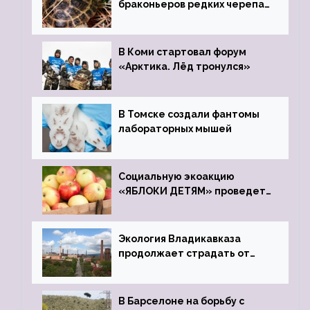
браконьеров редких черепах
передали в Ростовский
зоопарк
В Коми стартовал форум
«Арктика. Лёд тронулся»
В Томске создали фантомы
лабораторных мышей
Социальную экоакцию
«ЯБЛОКИ ДЕТЯМ» проведет
фонд «Компас»
Экология Владикавказа
продолжает страдать от
закрытого цинкового завода
В Барселоне на борьбу с