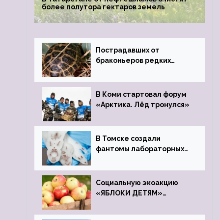
более полутора гектаров земель
Пострадавших от
браконьеров редких
черепах передали в
Ростовский зоопарк
В Коми стартовал форум
«Арктика. Лёд тронулся»
В Томске создали
фантомы лабораторных
мышей
Социальную экоакцию
«ЯБЛОКИ ДЕТЯМ»
проведет фонд «Компас»