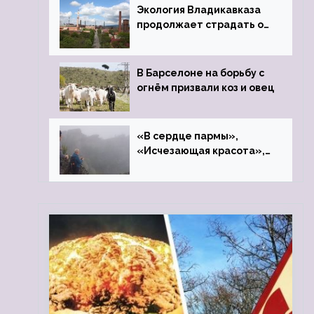
Экология Владикавказа
продолжает страдать от
закрытого цинкового
завода
В Барселоне на борьбу с
огнём призвали коз и овец
«В сердце пармы»,
«Исчезающая красота»,
«Камень Черского»…