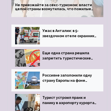
Не приезжайте за секс-туризмом: власти
целой страны возмутилась, что пожилые
туристки массово едут к ним, чтобы
обзавестись молодыми любовниками
Ужас в Анталии: в 5-
звездочном отеле охранник
устроил расстрел из
пистолета
Еще одна страна решила
запретить туристические
визы для россиян
Россияне заполонили одну
страну Европы на фоне
угрозы отмены шенгенских
виз
Турист устроил пранк и
панику в аэропорту курорта,
объявив о 6-часовой