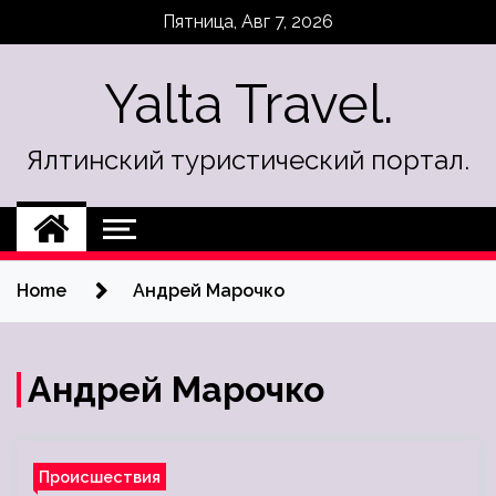
Skip
Пятница, Авг 7, 2026
to
content
Yalta Travel.
Ялтинский туристический портал.
Home
Андрей Марочко
Андрей Марочко
Происшествия