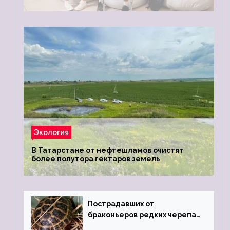
Экология
В Татарстане от нефтешламов очистят
более полутора гектаров земель
Пострадавших от
браконьеров редких черепах
передали в Ростовский