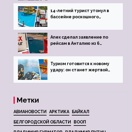
задержке рейса
14-летний турист утонул в
бассейне роскошного
турецкого отеля
Anex сделал заявление по
рейсам в Анталию из 6
городов
Туризм готовится к новому
удару: он станет жертвой
глобальной депрессии
Метки
АВИАНОВОСТИ
АРКТИКА
БАЙКАЛ
БЕЛГОРОДСКОЙ ОБЛАСТИ
ВООП