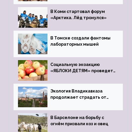
зоопарк
В Коми стартовал форум
«Арктика. Лёд тронулся»
В Томске создали фантомы
лабораторных мышей
Социальную экоакцию
«ЯБЛОКИ ДЕТЯМ» проведет
фонд «Компас»
Экология Владикавказа
продолжает страдать от
закрытого цинкового завода
В Барселоне на борьбу с
огнём призвали коз и овец