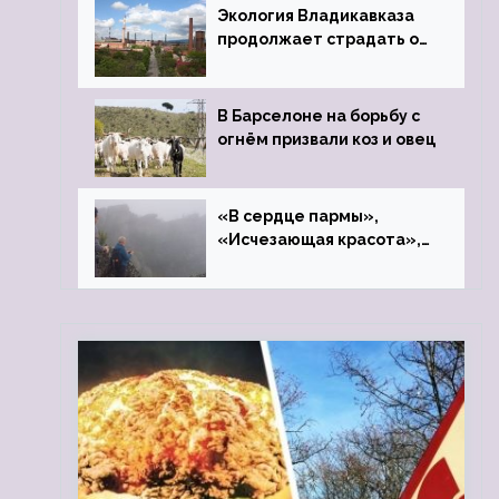
Экология Владикавказа
продолжает страдать от
закрытого цинкового
завода
В Барселоне на борьбу с
огнём призвали коз и овец
«В сердце пармы»,
«Исчезающая красота»,
«Камень Черского»…