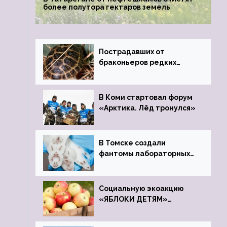
более полутора гектаров земель
Пострадавших от
браконьеров редких
черепах передали в
Ростовский зоопарк
В Коми стартовал форум
«Арктика. Лёд тронулся»
В Томске создали
фантомы лабораторных
мышей
Социальную экоакцию
«ЯБЛОКИ ДЕТЯМ»
проведет фонд «Компас»