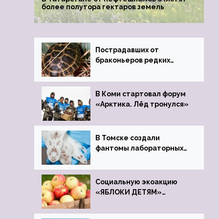
более полутора гектаров земель
Пострадавших от
браконьеров редких
черепах передали в
Ростовский зоопарк
В Коми стартовал форум
«Арктика. Лёд тронулся»
В Томске создали
фантомы лабораторных
мышей
Социальную экоакцию
«ЯБЛОКИ ДЕТЯМ»
проведет фонд «Компас»