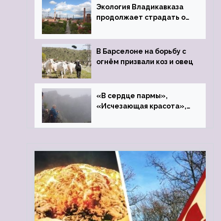
Экология Владикавказа
продолжает страдать от
закрытого цинкового
завода
В Барселоне на борьбу с
огнём призвали коз и овец
«В сердце пармы»,
«Исчезающая красота»,
«Камень Черского»…