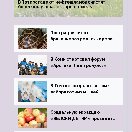
В Татарстане от нефтешламов очистят
более полутора гектаров земель
Пострадавших от
браконьеров редких черепах
передали в Ростовский
зоопарк
В Коми стартовал форум
«Арктика. Лёд тронулся»
В Томске создали фантомы
лабораторных мышей
Социальную экоакцию
«ЯБЛОКИ ДЕТЯМ» проведет
фонд «Компас»