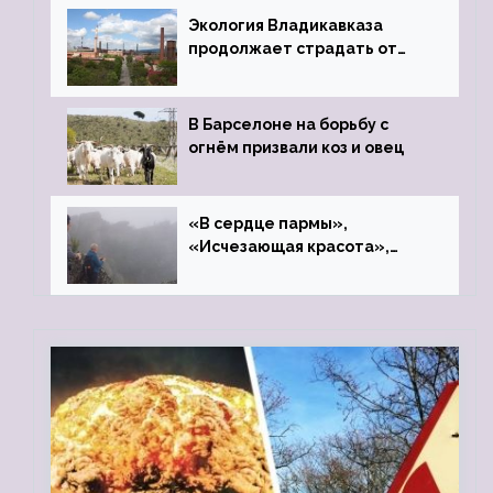
Экология Владикавказа
продолжает страдать от
закрытого цинкового завода
В Барселоне на борьбу с
огнём призвали коз и овец
«В сердце пармы»,
«Исчезающая красота»,
«Камень Черского»…