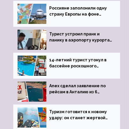
Россияне заполонили одну
страну Европы на фоне
угрозы отмены шенгенских
виз
Турист устроил пранк и
панику в аэропорту курорта,
объявив о 6-часовой
задержке рейса
14-летний турист утонул в
бассейне роскошного
турецкого отеля
Anex сделал заявление по
рейсам в Анталию из 6
городов
Туризм готовится к новому
удару: он станет жертвой
глобальной депрессии