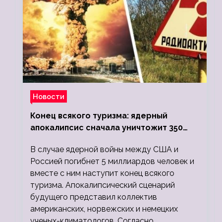
Новости
Конец всякого туризма: ядерный
апокалипсис сначала уничтожит 350
миллионов, а потом 5 миллиардов
В случае ядерной войны между США и
людей
Россией погибнет 5 миллиардов человек и
вместе с ним наступит конец всякого
туризма. Апокалипсический сценарий
будущего представил коллектив
американских, норвежских и немецких
ученых-климатологов. Согласно