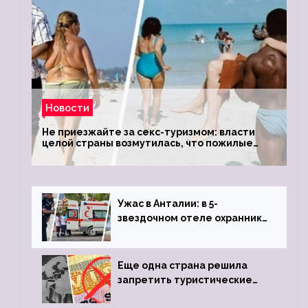
Новости
Не приезжайте за секс-туризмом: власти
целой страны возмутилась, что пожилые
туристки массово едут к ним, чтобы
обзавестись молодыми любовниками
Ужас в Анталии: в 5-
звездочном отеле охранник
устроил расстрел из
пистолета
Еще одна страна решила
запретить туристические
визы для россиян