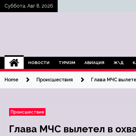
Skip
Суббота, Авг 8, 2026
to
content
НОВОСТИ
ТУРИЗМ
АВИАЦИЯ
Ж\Д
К
Home
Происшествия
Глава МЧС вылет
Происшествия
Глава МЧС вылетел в ох