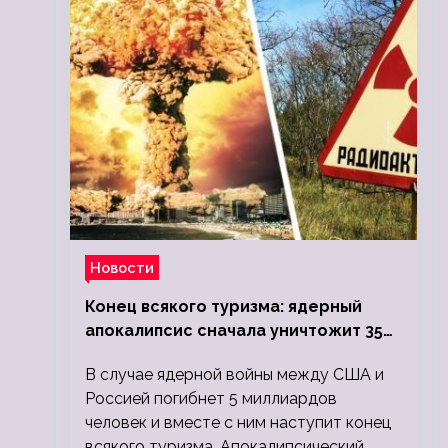
Новости
Конец всякого туризма: ядерный
апокалипсис сначала уничтожит 350
миллионов, а потом 5 миллиардов
В случае ядерной войны между США и
людей
Россией погибнет 5 миллиардов
человек и вместе с ним наступит конец
всякого туризма. Апокалипсический