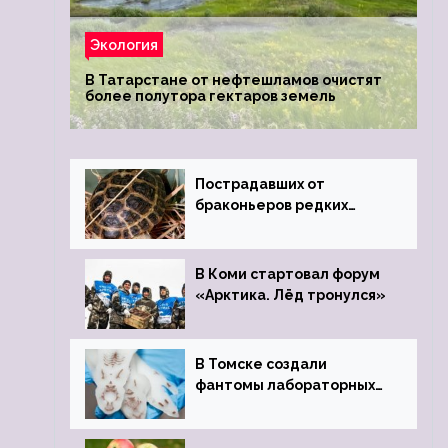
Экология
В Татарстане от нефтешламов очистят
более полутора гектаров земель
Пострадавших от
браконьеров редких
черепах передали в
Ростовский зоопарк
В Коми стартовал форум
«Арктика. Лёд тронулся»
В Томске создали
фантомы лабораторных
мышей