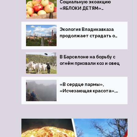
Социальную экоакцию
«ЯБЛОКИ ДЕТЯМ»
проведет фонд «Компас»
Экология Владикавказа
продолжает страдать от
закрытого цинкового
завода
В Барселоне на борьбу с
огнём призвали коз и овец
«В сердце пармы»,
«Исчезающая красота»,
«Камень Черского»…