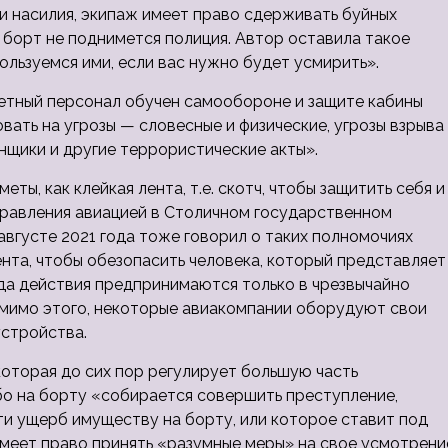
ли насилия, экипаж имеет право сдерживать буйных
а борт не поднимется полиция. Автор оставила такое
пользуемся ими, если вас нужно будет усмирить».
 летный персонал обучен самообороне и защите кабины
вать на угрозы — словесные и физические, угрозы взрыва
онщики и другие террористические акты».
ы, как клейкая лента, т.е. скотч, чтобы защитить себя и
правления авиацией в Столичном государственном
августе 2021 года тоже говорил о таких полномочиях
ента, чтобы обезопасить человека, который представляет
рода действия предпринимаются только в чрезвычайно
Помимо этого, некоторые авиакомпании оборудуют свои
стройства.
которая до сих пор регулирует большую часть
ибо на борту «собирается совершить преступление,
и ущерб имуществу на борту, или которое ставит под
имеет право принять «разумные меры» на свое усмотрени