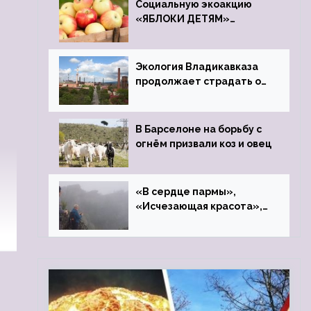
Социальную экоакцию
«ЯБЛОКИ ДЕТЯМ»
проведет фонд «Компас»
Экология Владикавказа
продолжает страдать от
закрытого цинкового
завода
В Барселоне на борьбу с
огнём призвали коз и овец
«В сердце пармы»,
«Исчезающая красота»,
«Камень Черского»…