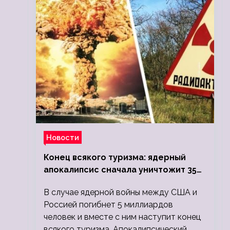
Новости
Конец всякого туризма: ядерный
апокалипсис сначала уничтожит 350
миллионов, а потом 5 миллиардов
В случае ядерной войны между США и
людей
Россией погибнет 5 миллиардов
человек и вместе с ним наступит конец
всякого туризма. Апокалипсический