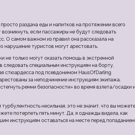
просто раздача еды и напитков на протяжении всего
т возникнуть, если пассажиры не будут следовать
сс. О самом важном из
правил она рассказала на
го нарушение туристов могут арестовать.
и не только могут оказать помощь в экстренной
в следовать специальным инструкциям на борту,
ая стюардесса под псевдонимом HausOfDarling
арестованы за неподчинение инструкциям экипажа.
стегнуть ремни безопасности» во время взлета/осадки 
турбулентность несильная, это не значит, что вы может
ожете потерпеть пять минут. Да, я однажды видела, как
ашим инструкциям оставаться на месте перед попаданием