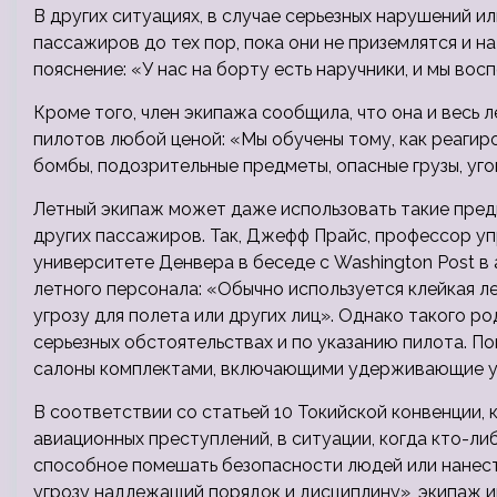
В других ситуациях, в случае серьезных нарушений и
пассажиров до тех пор, пока они не приземлятся и н
пояснение: «У нас на борту есть наручники, и мы вос
Кроме того, член экипажа сообщила, что она и весь
пилотов любой ценой: «Мы обучены тому, как реагиро
бомбы, подозрительные предметы, опасные грузы, уг
Летный экипаж может даже использовать такие предмет
других пассажиров. Так, Джефф Прайс, профессор у
университете Денвера в беседе с Washington Post в 
летного персонала: «Обычно используется клейкая л
угрозу для полета или других лиц». Однако такого 
серьезных обстоятельствах и по указанию пилота. 
салоны комплектами, включающими удерживающие у
В соответствии со статьей 10 Токийской конвенции, 
авиационных преступлений, в ситуации, когда кто-л
способное помешать безопасности людей или нанест
угрозу надлежащий порядок и дисциплину», экипаж 