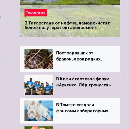
Экология
е
В Татарстане от нефтешламов очистят
более полутора гектаров земель
Пострадавших от
браконьеров редких
черепах передали в
Ростовский зоопарк
В Коми стартовал форум
«Арктика. Лёд тронулся»
В Томске создали
фантомы лабораторных
мышей