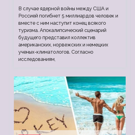
миллионов, а потом 5 миллиардов
В случае ядерной войны между США и
людей
Россией погибнет 5 миллиардов человек и
вместе с ним наступит конец всякого
туризма. Апокалипсический сценарий
будущего представил коллектив
американских, норвежских и немецких
ученых-климатологов. Согласно
исследованиям,