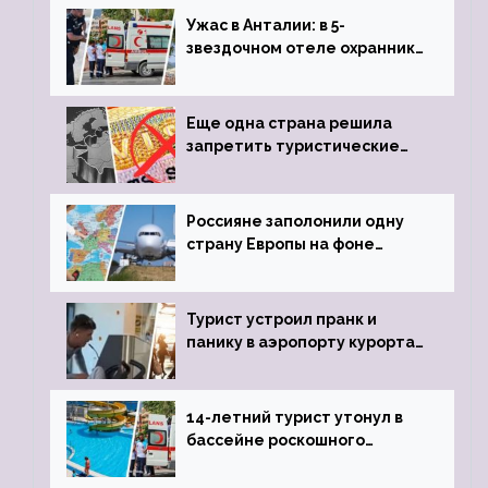
Ужас в Анталии: в 5-
звездочном отеле охранник
устроил расстрел из
пистолета
Еще одна страна решила
запретить туристические
визы для россиян
Россияне заполонили одну
страну Европы на фоне
угрозы отмены шенгенских
виз
Турист устроил пранк и
панику в аэропорту курорта,
объявив о 6-часовой
задержке рейса
14-летний турист утонул в
бассейне роскошного
турецкого отеля