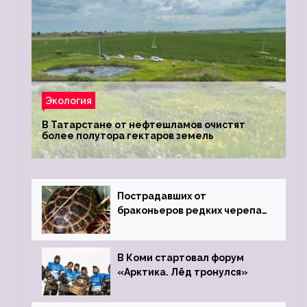
Экология
В Татарстане от нефтешламов очистят
более полутора гектаров земель
Пострадавших от
браконьеров редких черепах
передали в Ростовский
зоопарк
В Коми стартовал форум
«Арктика. Лёд тронулся»