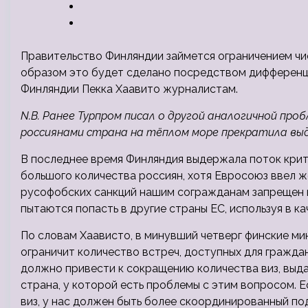
Правительство Финляндии займется ограничением чи
образом это будет сделано посредством дифференци
Финляндии Пекка Хаавито журналистам.
N.B. Ранее Турпром писал о
другой аналогичной проб
россиянами страна на тёплом море прекратила выд
В последнее время Финляндия выдержала поток крити
большого количества россиян, хотя Евросоюз ввел же
русофобских санкций нашим согражданам запрещен в
пытаются попасть в другие страны ЕС, используя в к
По словам Хаависто, в минувший четверг финские м
ограничит количество встреч, доступных для гражда
должно привести к сокращению количества виз, выда
страна, у которой есть проблемы с этим вопросом. 
виз, у нас должен быть более скоординированный под