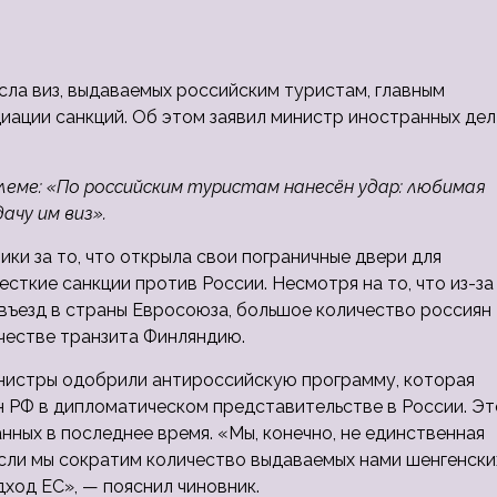
сла виз, выдаваемых российским туристам, главным
ации санкций. Об этом заявил министр иностранных дел
леме: «По российским туристам нанесён удар: любимая
ачу им виз».
ки за то, что открыла свои пограничные двери для
сткие санкции против России. Несмотря на то, что из-за
ъезд в страны Евросоюза, большое количество россиян
ачестве транзита Финляндию.
инистры одобрили антироссийскую программу, которая
н РФ в дипломатическом представительстве в России. Эт
нных в последнее время. «Мы, конечно, не единственная
Если мы сократим количество выдаваемых нами шенгенски
ход ЕС», — пояснил чиновник.