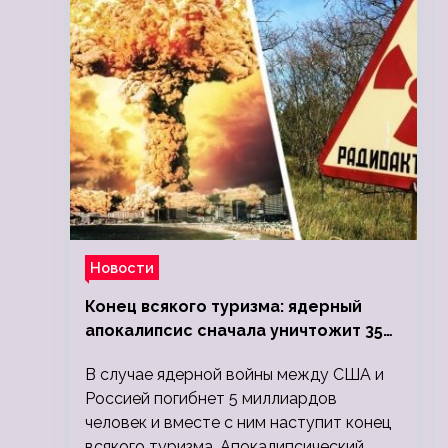
Новости
Конец всякого туризма: ядерный
апокалипсис сначала уничтожит 350
миллионов, а потом 5 миллиардов
В случае ядерной войны между США и
людей
Россией погибнет 5 миллиардов
человек и вместе с ним наступит конец
всякого туризма. Апокалипсический