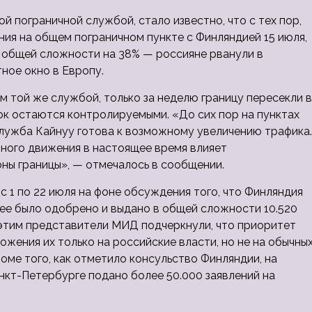
 пограничной службой, стало известно, что с тех пор,
ния на общем пограничном пункте с Финляндией 15 июля,
в общей сложности на 38% — россияне рванули в
ное окно в Европу.
м той же службой, только за неделю границу пересекли в
ок остаются контролируемыми. «До сих пор на пунктах
служба Кайнуу готова к возможному увеличению трафика.
чного движения в настоящее время влияет
ны границы», — отмечалось в сообщении.
с 1 по 22 июля на фоне обсуждения того, что Финляндия
нее было одобрено и выдано в общей сложности 10.520
 этим представители МИД подчеркнули, что приоритет
жения их только на российские власти, но не на обычны
ме того, как отметило консульство Финляндии, на
нкт-Петербурге подано более 50.000 заявлений на