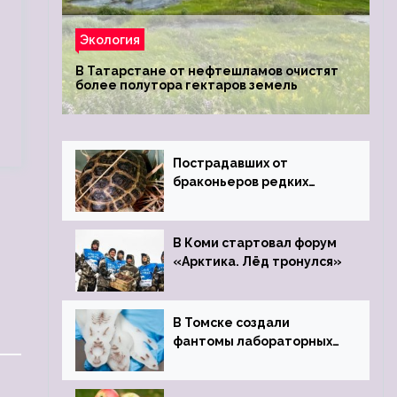
Экология
В Татарстане от нефтешламов очистят
более полутора гектаров земель
Пострадавших от
браконьеров редких
черепах передали в
Ростовский зоопарк
В Коми стартовал форум
«Арктика. Лёд тронулся»
В Томске создали
фантомы лабораторных
мышей