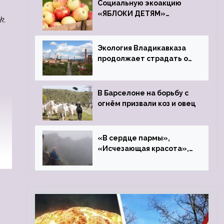
Социальную экоакцию
«ЯБЛОКИ ДЕТЯМ»
k.
проведет фонд «Компас»
Экология Владикавказа
продолжает страдать от
закрытого цинкового
завода
В Барселоне на борьбу с
огнём призвали коз и овец
«В сердце пармы»,
«Исчезающая красота»,
«Камень Черского»…