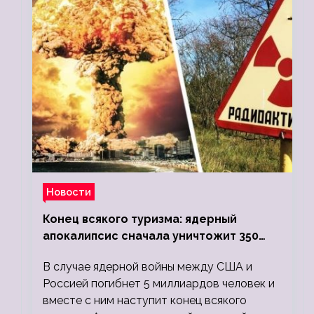
Новости
Конец всякого туризма: ядерный
апокалипсис сначала уничтожит 350
миллионов, а потом 5 миллиардов
В случае ядерной войны между США и
людей
Россией погибнет 5 миллиардов человек и
вместе с ним наступит конец всякого