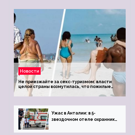
Новости
Не приезжайте за секс-туризмом: власти
целой страны возмутилась, что пожилые
туристки массово едут к ним, чтобы
обзавестись молодыми любовниками
Ужас в Анталии: в 5-
звездочном отеле охранник
устроил расстрел из
пистолета