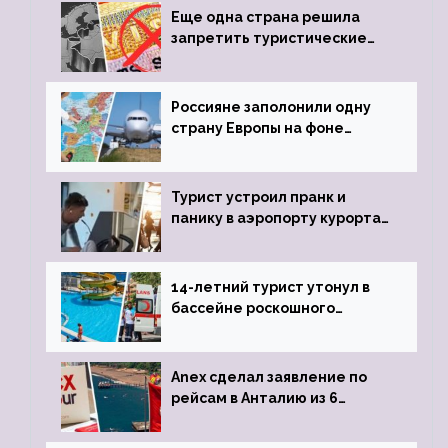
Еще одна страна решила
запретить туристические
визы для россиян
Россияне заполонили одну
страну Европы на фоне
угрозы отмены шенгенских
виз
Турист устроил пранк и
панику в аэропорту курорта,
объявив о 6-часовой
задержке рейса
14-летний турист утонул в
бассейне роскошного
турецкого отеля
Anex сделал заявление по
рейсам в Анталию из 6
городов