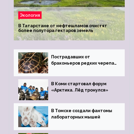
Экология
В Татарстане от нефтешламов очистят
более полутора гектаров земель
Пострадавших от
браконьеров редких черепах
передали в Ростовский
зоопарк
В Коми стартовал форум
«Арктика. Лёд тронулся»
В Томске создали фантомы
лабораторных мышей