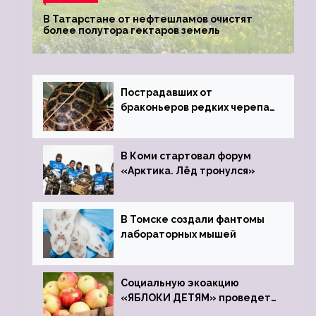
В Татарстане от нефтешламов очистят
более полутора гектаров земель
Пострадавших от
браконьеров редких черепах
передали в Ростовский
зоопарк
В Коми стартовал форум
«Арктика. Лёд тронулся»
В Томске создали фантомы
лабораторных мышей
Социальную экоакцию
«ЯБЛОКИ ДЕТЯМ» проведет
фонд «Компас»