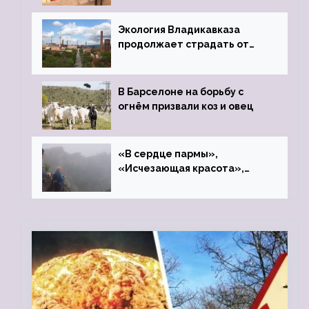
Экология Владикавказа
продолжает страдать от
закрытого цинкового завода
В Барселоне на борьбу с
огнём призвали коз и овец
«В сердце пармы»,
«Исчезающая красота»,
«Камень Черского»…