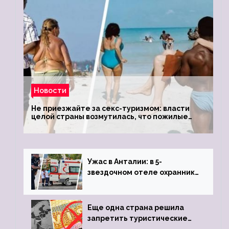
Новости
Не приезжайте за секс-туризмом: власти
целой страны возмутилась, что пожилые
туристки массово едут к ним, чтобы
обзавестись молодыми любовниками
Ужас в Анталии: в 5-
звездочном отеле охранник
устроил расстрел из
пистолета
Еще одна страна решила
запретить туристические
визы для россиян