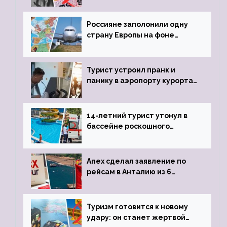
Россияне заполонили одну
страну Европы на фоне
угрозы отмены шенгенских
виз
Турист устроил пранк и
панику в аэропорту курорта,
объявив о 6-часовой
задержке рейса
14-летний турист утонул в
бассейне роскошного
турецкого отеля
Anex сделал заявление по
рейсам в Анталию из 6
городов
Туризм готовится к новому
удару: он станет жертвой