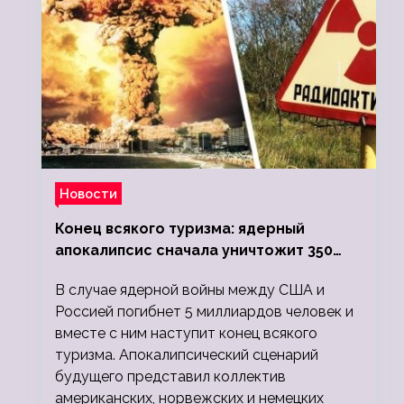
Новости
Конец всякого туризма: ядерный
апокалипсис сначала уничтожит 350
миллионов, а потом 5 миллиардов
В случае ядерной войны между США и
людей
Россией погибнет 5 миллиардов человек и
вместе с ним наступит конец всякого
туризма. Апокалипсический сценарий
будущего представил коллектив
американских, норвежских и немецких