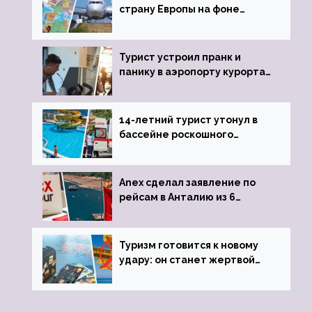
страну Европы на фоне
угрозы отмены шенгенских
виз
Турист устроил пранк и
панику в аэропорту курорта,
объявив о 6-часовой
задержке рейса
14-летний турист утонул в
бассейне роскошного
турецкого отеля
Anex сделал заявление по
рейсам в Анталию из 6
городов
Туризм готовится к новому
удару: он станет жертвой
глобальной депрессии