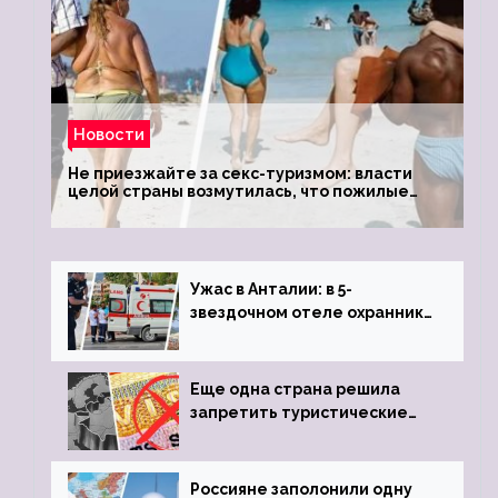
Новости
Не приезжайте за секс-туризмом: власти
целой страны возмутилась, что пожилые
туристки массово едут к ним, чтобы
обзавестись молодыми любовниками
Ужас в Анталии: в 5-
звездочном отеле охранник
устроил расстрел из
пистолета
Еще одна страна решила
запретить туристические
визы для россиян
Россияне заполонили одну