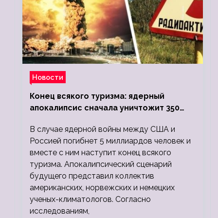
Новости
Конец всякого туризма: ядерный
апокалипсис сначала уничтожит 350
миллионов, а потом 5 миллиардов
В случае ядерной войны между США и
людей
Россией погибнет 5 миллиардов человек и
вместе с ним наступит конец всякого
туризма. Апокалипсический сценарий
будущего представил коллектив
американских, норвежских и немецких
ученых-климатологов. Согласно
исследованиям,