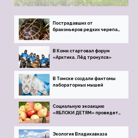
Пострадавших от
браконьеров редких черепах
передали в Ростовский
зоопарк
В Коми стартовал форум
«Арктика. Лёд тронулся»
В Томске создали фантомы
лабораторных мышей
Социальную экоакцию
«ЯБЛОКИ ДЕТЯМ» проведет
фонд «Компас»
Экология Владикавказа