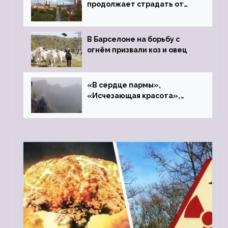
продолжает страдать от
закрытого цинкового завода
В Барселоне на борьбу с
огнём призвали коз и овец
«В сердце пармы»,
«Исчезающая красота»,
«Камень Черского»…