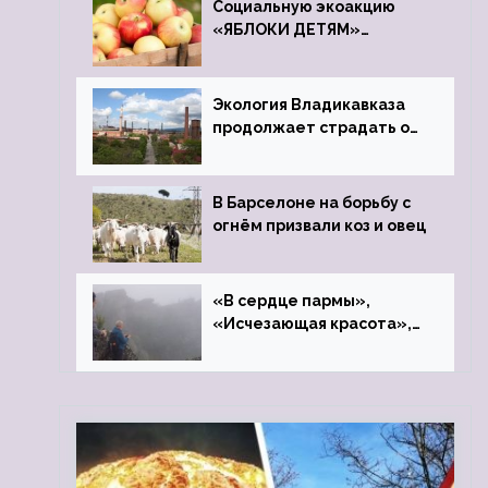
Социальную экоакцию
«ЯБЛОКИ ДЕТЯМ»
проведет фонд «Компас»
Экология Владикавказа
продолжает страдать от
закрытого цинкового
завода
В Барселоне на борьбу с
огнём призвали коз и овец
«В сердце пармы»,
«Исчезающая красота»,
«Камень Черского»…