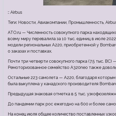
:: Airbus
Теги: Новости, Авиакомпании, Промышленность, Airbu
ATO.ru — Численность совокупного парка находящихс
всему миру перевалила за 10 тыс. единиц в июле 202
модели региональных А220, приобретенной у Bombard
о заказах и поставках.
Почти три четверти совокупного парка (7,5 тыс. ВС)
Ремоторизованное семейство A320neo также довольно
Остальные 223 самолета — А220, благодаря которым
была выкуплена у канадского производителя Bombardie
Предыдущая знаковая отметка в 5 тыс. узкофюзеляжны
До пандемии парк рос ежегодно на 600 и более само
На конец июля общее количество поставленных узкоф