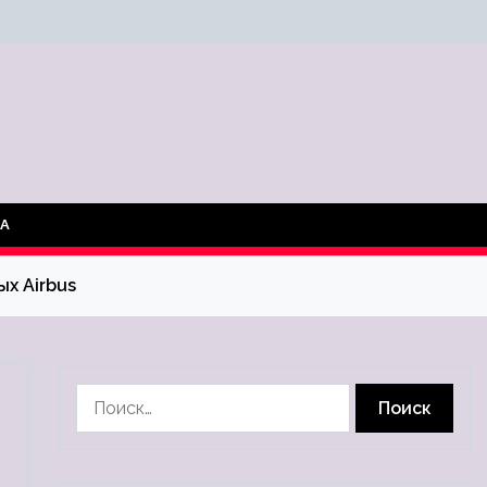
ТА
х Airbus
Найти: