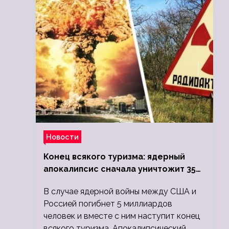
Новости
Конец всякого туризма: ядерный
апокалипсис сначала уничтожит 350
миллионов, а потом 5 миллиардов
В случае ядерной войны между США и
людей
Россией погибнет 5 миллиардов
человек и вместе с ним наступит конец
всякого туризма. Апокалипсический