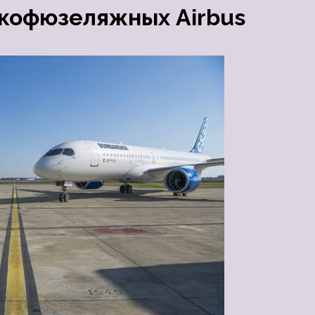
зкофюзеляжных Airbus