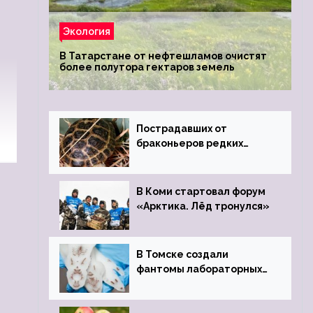
Экология
В Татарстане от нефтешламов очистят
более полутора гектаров земель
Пострадавших от
браконьеров редких
черепах передали в
Ростовский зоопарк
В Коми стартовал форум
«Арктика. Лёд тронулся»
В Томске создали
фантомы лабораторных
мышей