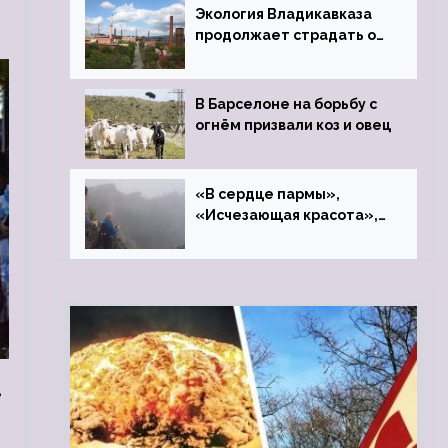
Экология Владикавказа
продолжает страдать от
закрытого цинкового
завода
В Барселоне на борьбу с
огнём призвали коз и овец
«В сердце пармы»,
«Исчезающая красота»,
«Камень Черского»…
е