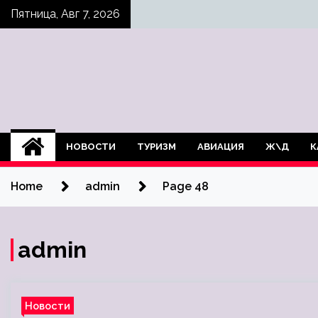
Skip
Пятница, Авг 7, 2026
to
content
НОВОСТИ
ТУРИЗМ
АВИАЦИЯ
Ж\Д
К
Home
admin
Page 48
admin
Новости