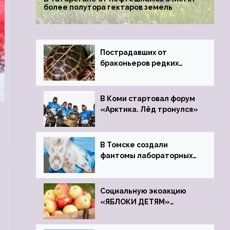
более полутора гектаров земель
Пострадавших от
браконьеров редких
черепах передали в
Ростовский зоопарк
В Коми стартовал форум
«Арктика. Лёд тронулся»
В Томске создали
фантомы лабораторных
мышей
Социальную экоакцию
«ЯБЛОКИ ДЕТЯМ»
проведет фонд «Компас»