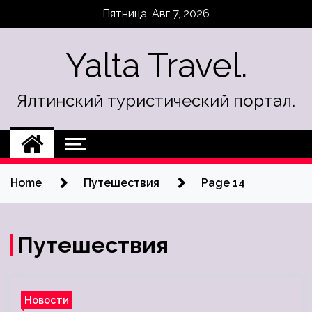
Skip
Пятница, Авг 7, 2026
to
content
Yalta Travel.
Ялтинский туристический портал.
Home
Путешествия
Page 14
Путешествия
Новости