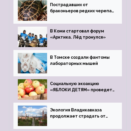
Пострадавших от
браконьеров редких черепах
передали в Ростовский
зоопарк
В Коми стартовал форум
«Арктика. Лёд тронулся»
В Томске создали фантомы
лабораторных мышей
Социальную экоакцию
«ЯБЛОКИ ДЕТЯМ» проведет
фонд «Компас»
Экология Владикавказа
продолжает страдать от
закрытого цинкового завода