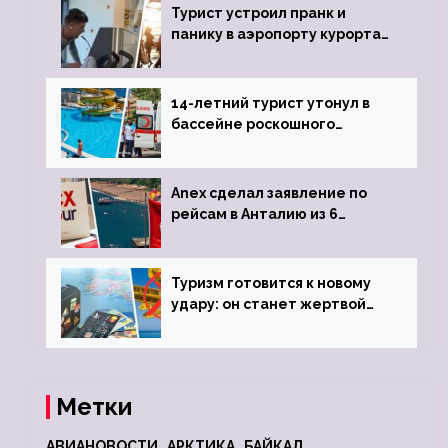
Турист устроил пранк и
панику в аэропорту курорта,
объявив о 6-часовой
задержке рейса
14-летний турист утонул в
бассейне роскошного
турецкого отеля
Anex сделал заявление по
рейсам в Анталию из 6
городов
Туризм готовится к новому
удару: он станет жертвой
глобальной депрессии
Метки
АВИАНОВОСТИ
АРКТИКА
БАЙКАЛ