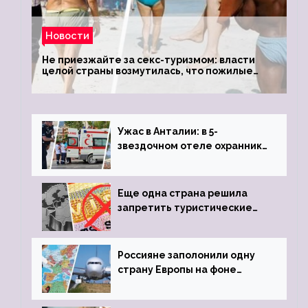
Новости
Не приезжайте за секс-туризмом: власти
целой страны возмутилась, что пожилые
туристки массово едут к ним, чтобы
обзавестись молодыми любовниками
Ужас в Анталии: в 5-
звездочном отеле охранник
устроил расстрел из
пистолета
Еще одна страна решила
запретить туристические
визы для россиян
Россияне заполонили одну
страну Европы на фоне
угрозы отмены шенгенских
виз