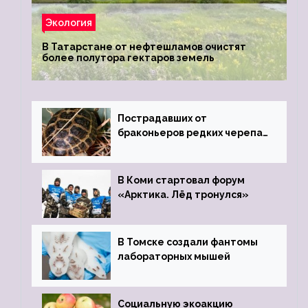
Экология
В Татарстане от нефтешламов очистят
более полутора гектаров земель
Пострадавших от
браконьеров редких черепах
передали в Ростовский
зоопарк
В Коми стартовал форум
«Арктика. Лёд тронулся»
В Томске создали фантомы
лабораторных мышей
Социальную экоакцию