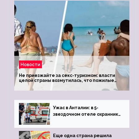
Новости
Не приезжайте за секс-туризмом: власти
целой страны возмутилась, что пожилые
туристки массово едут к ним, чтобы
обзавестись молодыми любовниками
Ужас в Анталии: в 5-
звездочном отеле охранник
устроил расстрел из
пистолета
Еще одна страна решила