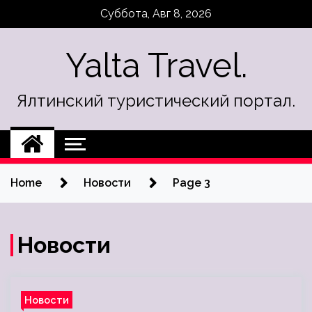
Skip
Суббота, Авг 8, 2026
to
content
Yalta Travel.
Ялтинский туристический портал.
Home
Новости
Page 3
Новости
Новости