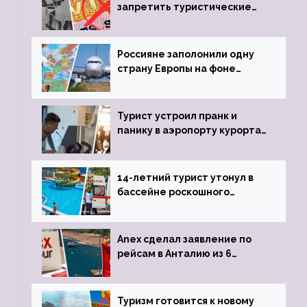
запретить туристические
визы для россиян
Россияне заполонили одну
страну Европы на фоне
угрозы отмены шенгенских
виз
Турист устроил пранк и
панику в аэропорту курорта,
объявив о 6-часовой
задержке рейса
14-летний турист утонул в
бассейне роскошного
турецкого отеля
Anex сделал заявление по
рейсам в Анталию из 6
городов
Туризм готовится к новому