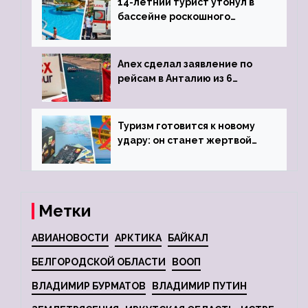
14-летний турист утонул в
бассейне роскошного
турецкого отеля
Anex сделал заявление по
рейсам в Анталию из 6
городов
Туризм готовится к новому
удару: он станет жертвой
глобальной депрессии
Метки
АВИАНОВОСТИ
АРКТИКА
БАЙКАЛ
БЕЛГОРОДСКОЙ ОБЛАСТИ
ВООП
ВЛАДИМИР БУРМАТОВ
ВЛАДИМИР ПУТИН