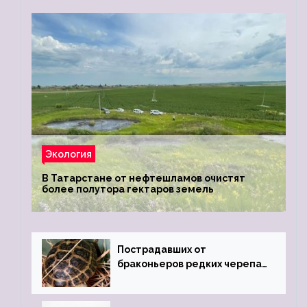
Экология
В Татарстане от нефтешламов очистят
более полутора гектаров земель
Пострадавших от
браконьеров редких черепах
передали в Ростовский
зоопарк