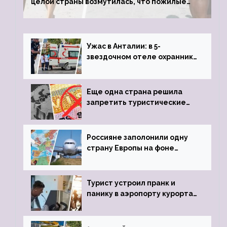
целой страны возмутилась, что пожилые
туристки массово едут к ним, чтобы
обзавестись молодыми любовниками
Ужас в Анталии: в 5-
звездочном отеле охранник
устроил расстрел из
пистолета
Еще одна страна решила
запретить туристические
визы для россиян
Россияне заполонили одну
страну Европы на фоне
угрозы отмены шенгенских
виз
Турист устроил пранк и
панику в аэропорту курорта,
объявив о 6-часовой
задержке рейса